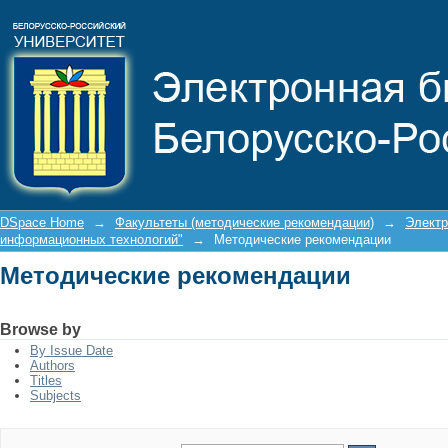
Методические рекомендации
DSpace Home
→
Факультеты (методические рекомендации)
→
Электр
информационных технологий"
→
Методические рекомендации
Методические рекомендации
Browse by
By Issue Date
Authors
Titles
Subjects