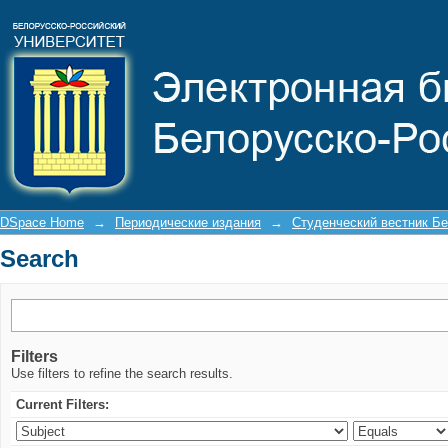
Search
DSpace Home
→
Периодические издания
→
Студенческий вестник Бе
Search
Filters
Use filters to refine the search results.
Current Filters: