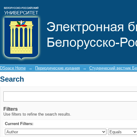
Search
DSpace Home
→
Периодические издания
→
Студенческий вестник Бе
Search
Filters
Use filters to refine the search results.
Current Filters: