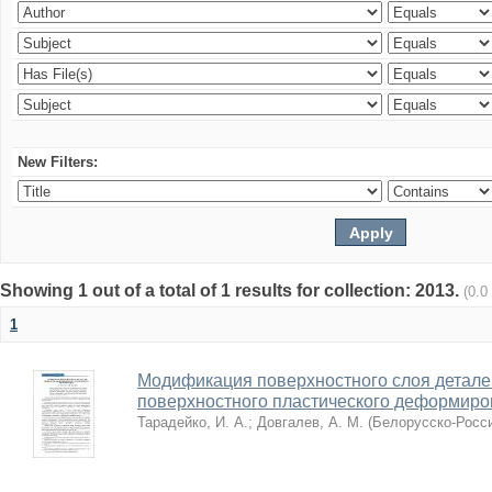
New Filters:
Showing 1 out of a total of 1 results for collection: 2013.
(0.0
1
Модификация поверхностного слоя детал
поверхностного пластического деформир
Тарадейко, И. А.
;
Довгалев, А. М.
(
Белорусско-Росси