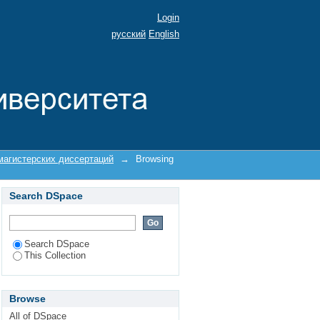
миссии по защите
Login
русский
English
магистерских диссертаций
→
Browsing
Search DSpace
Search DSpace
This Collection
Browse
All of DSpace