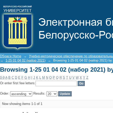
Browsing 1-25 01 04 02 (набор 2021) b
DSpace Home
→
Учебно-методическое обеспечение по образовательн
→
1-25 01 04 02 (набор 2021)
→
Browsing 1-25 01 04 02 (набор 2021) by
Browsing 1-25 01 04 02 (набор 2021) b
0-9
A
B
C
D
E
F
G
H
I
J
K
L
M
N
O
P
Q
R
S
T
U
V
W
X
Y
Z
Or enter first few letters:
Order:
Results:
Now showing items 1-1 of 1