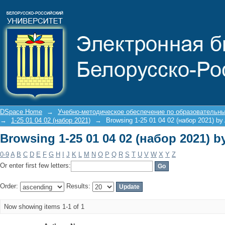
Browsing 1-25 01 04 02 (набор 2021) b
DSpace Home
→
Учебно-методическое обеспечение по образовательн
→
1-25 01 04 02 (набор 2021)
→
Browsing 1-25 01 04 02 (набор 2021) by
Browsing 1-25 01 04 02 (набор 2021) b
0-9
A
B
C
D
E
F
G
H
I
J
K
L
M
N
O
P
Q
R
S
T
U
V
W
X
Y
Z
Or enter first few letters:
Order:
Results:
Now showing items 1-1 of 1