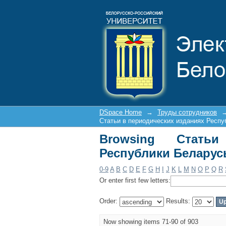
Browsing Статьи в п
DSpace Home
→
Труды сотрудников
Статьи в периодических изданиях Респу
Browsing Стать
Республики Беларусь
0-9
A
B
C
D
E
F
G
H
I
J
K
L
M
N
O
P
Q
R
Or enter first few letters:
Order:
Results:
Now showing items 71-90 of 903