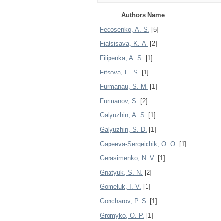
Authors Name
Fedosenko, A. S.
[5]
Fiatsisava, K. А.
[2]
Filipenka, A. S.
[1]
Fitsova, E. S.
[1]
Furmanau, S. M.
[1]
Furmanov, S.
[2]
Galyuzhin, A. S.
[1]
Galyuzhin, S. D.
[1]
Gapeeva-Sergeichik, О. О.
[1]
Gerasimenko, N. V.
[1]
Gnatyuk, S. N.
[2]
Gomeluk, I. V.
[1]
Goncharov, P. S.
[1]
Gromyko, O. P.
[1]