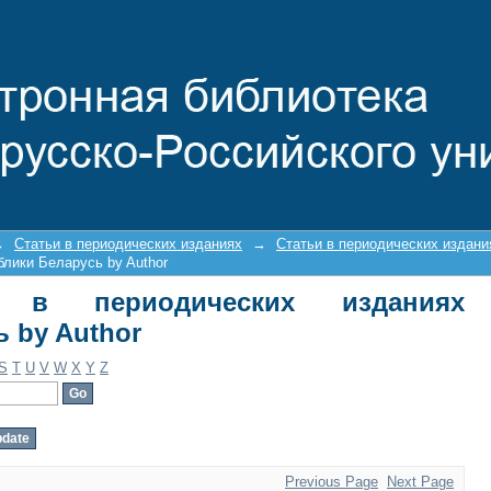
ериодических изданиях Республики Б
→
Статьи в периодических изданиях
→
Статьи в периодических издан
блики Беларусь by Author
и в периодических изданиях
 by Author
S
T
U
V
W
X
Y
Z
Previous Page
Next Page