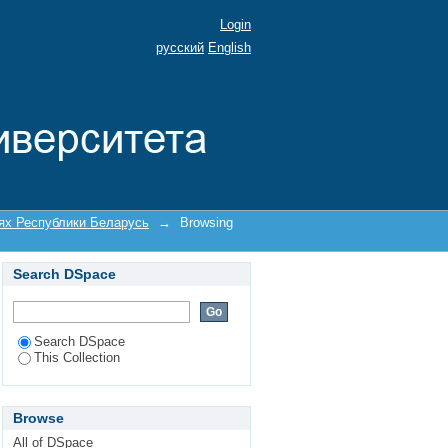
еларусь by Author
Login
русский
English
иях Республики Беларусь
→
Browsing
Search DSpace
Search DSpace
This Collection
Browse
All of DSpace