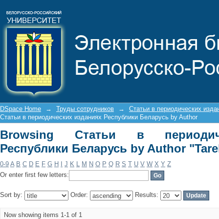
Browsing Статьи в периодических и
"Tarelkin, A. I."
DSpace Home
→
Труды сотрудников
→
Статьи в периодических изда
Статьи в периодических изданиях Республики Беларусь by Author
Browsing Статьи в периодич
Республики Беларусь by Author "Tarelk
0-9
A
B
C
D
E
F
G
H
I
J
K
L
M
N
O
P
Q
R
S
T
U
V
W
X
Y
Z
Or enter first few letters:
Sort by:
Order:
Results:
Now showing items 1-1 of 1