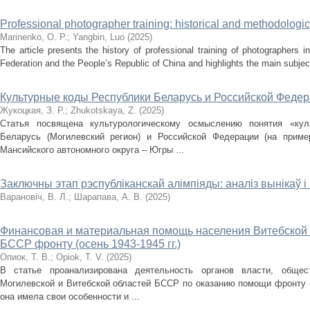
Professional photographer training: historical and methodologi
Marinenko, O. P.
;
Yangbin, Luo
(
2025
)
The article presents the history of professional training of photographers 
Federation and the People’s Republic of China and highlights the main subjec
Культурные коды Республики Беларусь и Российской Федер
Жукоцкая, З. Р.
;
Zhukotskaya, Z.
(
2025
)
Статья посвящена культурологическому осмыслению понятия «кул
Беларусь (Могилевский регион) и Российской Федерации (на прим
Мансийского автономного округа – Югры ...
Заключны этап рэспубліканскай алімпіяды: аналіз вынікаў і
Варановіч, В. Л.
;
Шарапава, А. В.
(
2025
)
Финансовая и материальная помощь населения Витебской 
БССР фронту (осень 1943-1945 гг.)
Опиок, Т. В.
;
Opiok, T. V.
(
2025
)
В статье проанализирована деятельность органов власти, общес
Могилевской и Витебской областей БССР по оказанию помощи фронту о
она имела свои особенности и ...