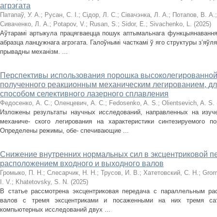
агрэгата
Патапаў, У. А.
;
Русан, С. І.
;
Сідор, Л. С.
;
Сівачэнка, Л. А.
;
Потапов, В. А.
Сиваченко, Л. А.
;
Potapov, V.
;
Rusan, S.
;
Sidor, E.
;
Sivachenko, L.
(
2025
)
Аўтарамі артыкула працягваецца пошук аптымальнага функцыянавання 
абразца ланцужнага агрэгата. Галоўнымі часткамі ў яго структуры з’яўл
прывадны механізм. ...
Перспективы использования порошка высоколегированной 
полученного реакционным механическим легированием, дл
способом селективного лазерного сплавления
Федосенко, А. С.
;
Оленцевич, А. С.
;
Fedosenko, A. S.
;
Olientsevich, A. S.
Изложены результаты научных исследований, направленных на изуче
механиче‑ ского легирования на характеристики синтезируемого по
Определены режимы, обе‑ спечивающие ...
Снижение внутренних нормальных сил в эксцентриковой п
расположением входного и выходного валов
Громыко, П. Н.
;
Слесарчик, Н. Н.
;
Трусов, И. В.
;
Хатетовский, С. Н.
;
Grom
I. V.
;
Khatetovsky, S. N.
(
2025
)
В статье рассмотрена эксцентриковая передача с параллельным ра
валов с тремя эксцентриками и посаженными на них тремя сат
компьютерных исследований двух ...