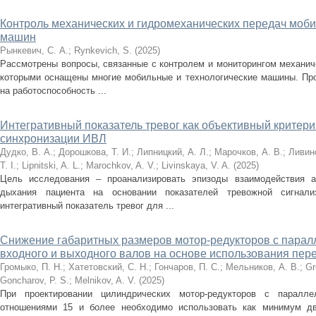
Контроль механических и гидромеханических передач моби
машин
Рынкевич, С. А.
;
Rynkevich, S.
(
2025
)
Рассмотрены вопросы, связанные с контролем и мониторингом механич
которыми оснащены многие мобильные и технологические машины. Пр
на работоспособность ...
Интегративный показатель тревог как объективный критер
синхронизации ИВЛ
Дудко, В. А.
;
Дорошкова, Т. И.
;
Липницкий, А. Л.
;
Марочков, А. В.
;
Ливинс
T. I.
;
Lipnitski, A. L.
;
Marochkov, A. V.
;
Livinskaya, V. A.
(
2025
)
Цель исследования – проанализировать эпизоды взаимодействия а
дыхания пациента на основании показателей тревожной сигнали
интегративный показатель тревог для ...
Снижение габаритных размеров мотор-редукторов с пара
входного и выходного валов на основе использования пере
Громыко, П. Н.
;
Хатетовский, С. Н.
;
Гончаров, П. С.
;
Мельников, А. В.
;
Gr
Goncharov, P. S.
;
Melnikov, A. V.
(
2025
)
При проектировании цилиндрических мотор-редукторов с паралл
отношениями 15 и более необходимо использовать как минимум дв