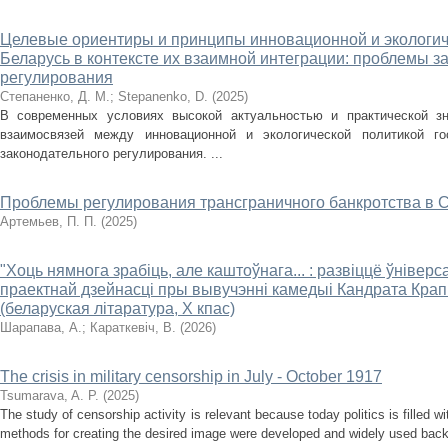
Целевые ориентиры и принципы инновационной и экологич
Беларусь в контексте их взаимной интеграции: проблемы з
регулирования
Степаненко, Д. М.
;
Stepanenko, D.
(
2025
)
В современных условиях высокой актуальностью и практической з
взаимосвязей между инновационной и экологической политикой го
законодательного регулирования. ...
Проблемы регулирования трансграничного банкротства в
Артемьев, П. П.
(
2025
)
"Хоць нямнога зрабіць, але каштоўнага... : развіццё ўніве
праектнай дзейнасці пры вывучэнні камедыі Кандрата Крап
(беларуская літаратура, X кпас)
Шарапава, А.
;
Караткевіч, В.
(
2026
)
The crisis in military censorship in July - October 1917
Tsumarava, A. P.
(
2025
)
The study of censorship activity is relevant because today politics is filled 
methods for creating the desired image were developed and widely used back 