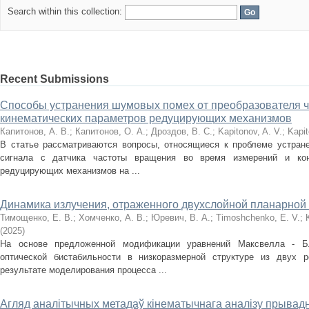
Search within this collection:
Recent Submissions
Способы устранения шумовых помех от преобразователя ч
кинематических параметров редуцирующих механизмов
Капитонов, А. В.
;
Капитонов, О. А.
;
Дроздов, В. С.
;
Kapitonov, A. V.
;
Kapit
В статье рассматриваются вопросы, относящиеся к проблеме устран
сигнала с датчика частоты вращения во время измерений и кон
редуцирующих механизмов на ...
Динамика излучения, отраженного двухслойной планарной 
Тимощенко, Е. В.
;
Хомченко, А. В.
;
Юревич, В. А.
;
Timoshchenko, E. V.
;
(
2025
)
На основе предложенной модификации уравнений Максвелла - Бл
оптической бистабильности в низкоразмерной структуре из двух 
результате моделирования процесса ...
Агляд аналітычных метадаў кінематычнага аналізу прывад