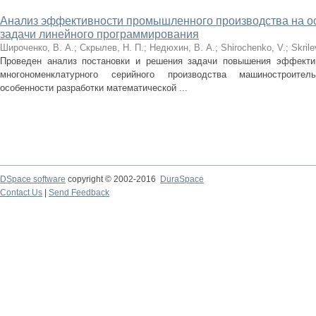
Анализ эффективности промышленного производства на о
задачи линейного программирования
Широченко, В. А.
;
Скрылев, Н. П.
;
Недюхин, В. А.
;
Shirochenko, V.
;
Skrile
Проведен анализ постановки и решения задачи повышения эффектив
многономенклатурного серийного производства машиностроител
особенности разработки математической ...
DSpace software
copyright © 2002-2016
DuraSpace
Contact Us
|
Send Feedback