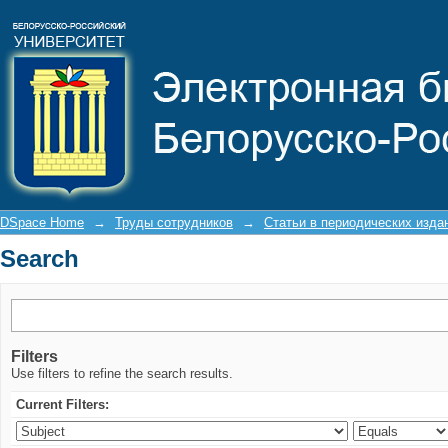
Search
DSpace Home
→
Труды сотрудников
→
Статьи в периодических изда
Search
Filters
Use filters to refine the search results.
Current Filters: