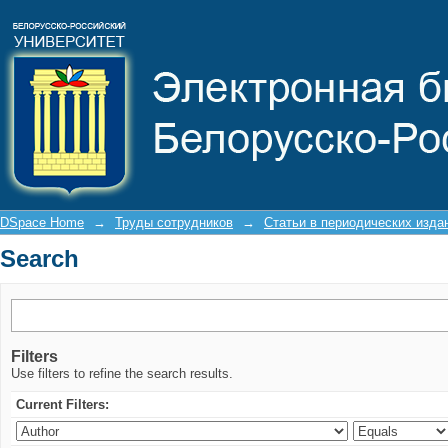
Search
DSpace Home
→
Труды сотрудников
→
Статьи в периодических изда
Search
Filters
Use filters to refine the search results.
Current Filters: