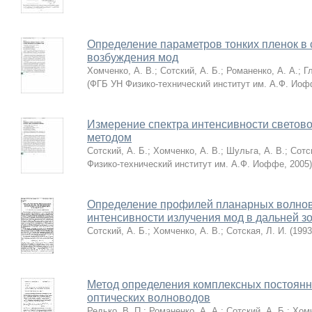
Определение параметров тонких пленок в
возбуждения мод
Хомченко, А. В.
;
Сотский, А. Б.
;
Романенко, А. А.
;
Г
(
ФГБ УН Физико-технический институт им. А.Ф. Ио
Измерение спектра интенсивности светов
методом
Сотский, А. Б.
;
Хомченко, А. В.
;
Шульга, А. В.
;
Сотс
Физико-технический институт им. А.Ф. Иоффе
,
2005
)
Определение профилей планарных волнов
интенсивности излучения мод в дальней з
Сотский, А. Б.
;
Хомченко, А. В.
;
Сотская, Л. И.
(
1993
Метод определения комплексных постоян
оптических волноводов
Редько, В. П.
;
Романенко, А. А.
;
Сотский, А. Б.
;
Хомч