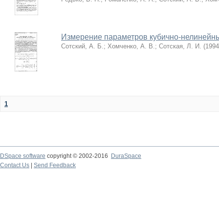
Измерение параметров кубично-нелинейн
Сотский, А. Б.
;
Хомченко, А. В.
;
Сотская, Л. И.
(
1994
1
DSpace software
copyright © 2002-2016
DuraSpace
Contact Us
|
Send Feedback