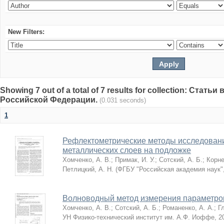
New Filters:
Showing 7 out of a total of 7 results for collection: Стат
Российской Федерации.
(0.031 seconds)
1
Рефлектометрические методы исследован
металлических слоев на подложке
Хомченко, А. В.
;
Примак, И. У.
;
Сотский, А. Б.
;
Корне
Петлицкий, А. Н.
(
ФГБУ "Российская академия наук"
Волноводный метод измерения параметров
Хомченко, А. В.
;
Сотский, А. Б.
;
Романенко, А. А.
;
Г
УН Физико-технический институт им. А.Ф. Иоффе
,
2