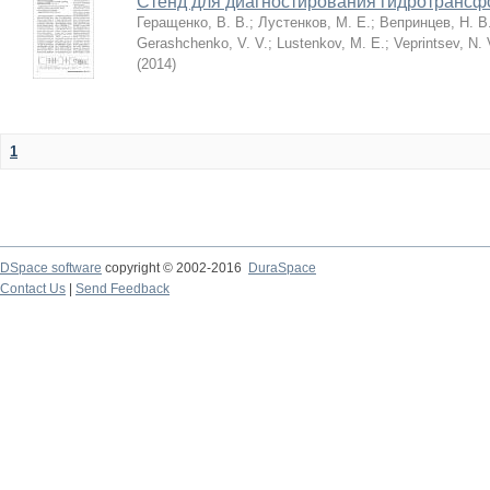
Стенд для диагностирования гидротранс
Геращенко, В. В.
;
Лустенков, М. Е.
;
Вепринцев, Н. В
Gerashchenko, V. V.
;
Lustenkov, M. E.
;
Veprintsev, N. 
(
2014
)
1
DSpace software
copyright © 2002-2016
DuraSpace
Contact Us
|
Send Feedback