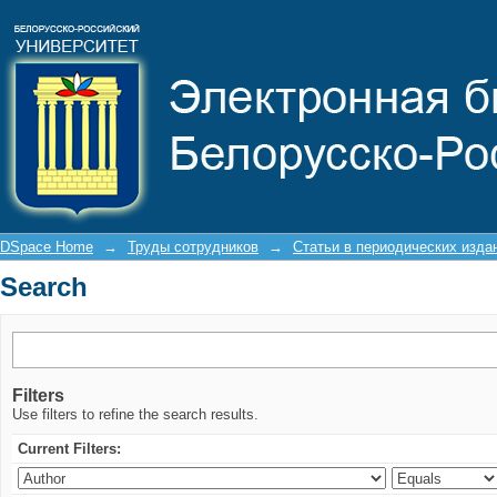
Search
DSpace Home
→
Труды сотрудников
→
Статьи в периодических изда
Search
Filters
Use filters to refine the search results.
Current Filters: