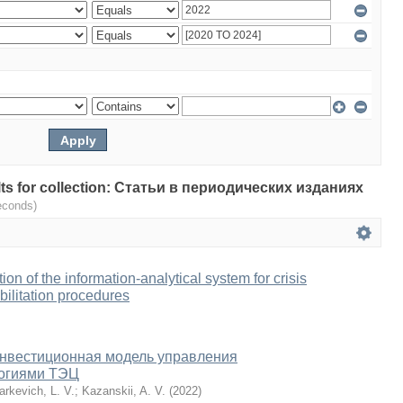
sults for collection: Статьи в периодических изданиях
econds)
tion of the information-analytical system for crisis
ilitation procedures
нвестиционная модель управления
огиями ТЭЦ
arkevich, L. V.
;
Kazanskii, A. V.
(
2022
)