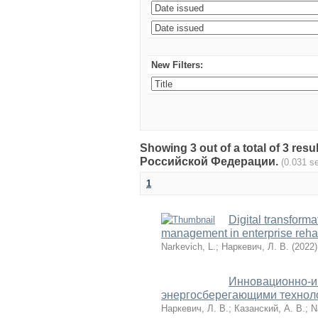
New Filters:
Showing 3 out of a total of 3 re
Российской Федерации.
(0.031 s
1
Digital transforma
management in enterprise rehab
Narkevich, L.
;
Наркевич, Л. В.
(
2022
)
Инновационно-и
энергосберегающими технол
Наркевич, Л. В.
;
Казанский, А. В.
;
N