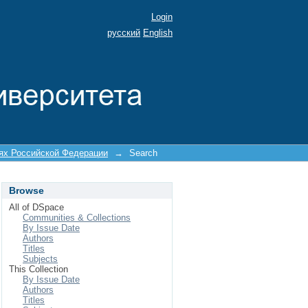
Login
русский
English
иях Российской Федерации
→
Search
Browse
All of DSpace
Communities & Collections
By Issue Date
Authors
Titles
Subjects
This Collection
By Issue Date
Authors
Titles