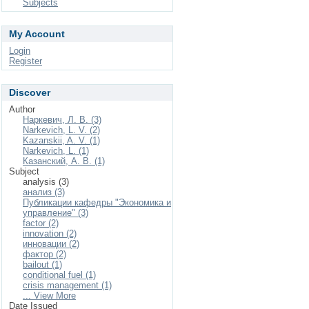
Subjects
My Account
Login
Register
Discover
Author
Наркевич, Л. В. (3)
Narkevich, L. V. (2)
Kazanskii, A. V. (1)
Narkevich, L. (1)
Казанский, А. В. (1)
Subject
analysis (3)
анализ (3)
Публикации кафедры "Экономика и
управление" (3)
factor (2)
innovation (2)
инновации (2)
фактор (2)
bailout (1)
conditional fuel (1)
crisis management (1)
... View More
Date Issued