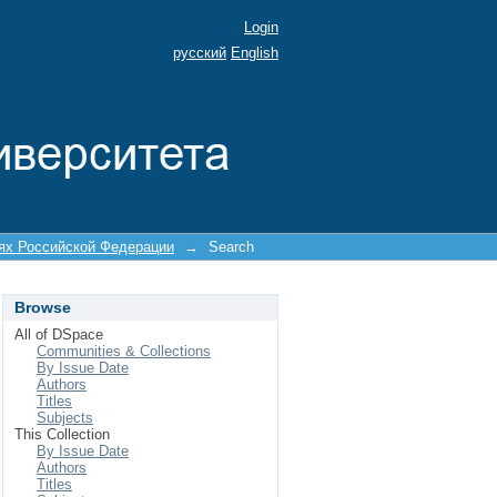
Login
русский
English
иях Российской Федерации
→
Search
Browse
All of DSpace
Communities & Collections
By Issue Date
Authors
Titles
Subjects
This Collection
By Issue Date
Authors
Titles