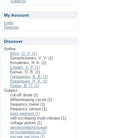
Subjects
My Account
Login
Register
Discover
Author
Bilyk, O. V. (1)
Gerashchenko, V. V. (1)
Kovalenko, N. A. (1)
Lobakh, V. P. (1)
Билык, О. В. (1)
Геращенко, В. В. (1)
Коваленко, Н. А. (1)
Лобах, В. П. (1)
Subject
cut-off diode (1)
differentiating circuit (1)
frequency meter (1)
frequency sensor (1)
logic element (1)
self-oscillating multi-vibrator (1)
voltage pulses (1)
автоколебательный
мультивибратор (1)
датчик частоты (1)