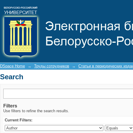
Search
DSpace Home
→
Труды сотрудников
→
Статьи в периодических изда
Search
Filters
Use filters to refine the search results.
Current Filters: