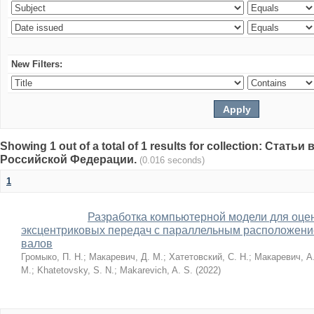
New Filters:
Showing 1 out of a total of 1 results for collection: Стат
Российской Федерации.
(0.016 seconds)
1
Разработка компьютерной модели для оце
эксцентриковых передач с параллельным расположени
валов
Громыко, П. Н.
;
Макаревич, Д. М.
;
Хатетовский, С. Н.
;
Макаревич, А.
M.
;
Khatetovsky, S. N.
;
Makarevich, A. S.
(
2022
)