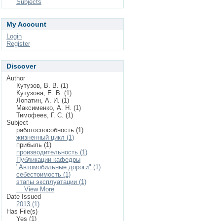
Subjects
My Account
Login
Register
Discover
Author
Кутузов, В. В. (1)
Кутузова, Е. В. (1)
Лопатин, А. И. (1)
Максименко, А. Н. (1)
Тимофеев, Г. С. (1)
Subject
pаботоспособность (1)
жизненный цикл (1)
прибыль (1)
производительность (1)
Публикации кафедры
"Автомобильные дороги" (1)
себестоимость (1)
этапы эксплуатации (1)
... View More
Date Issued
2013 (1)
Has File(s)
Yes (1)