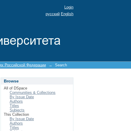
Login
русский
English
иях Российской Федерации
→
Search
Browse
All of DSpace
Communities & Collections
By Issue Date
Authors
Titles
Subjects
This Collection
By Issue Date
Authors
Titles