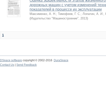
Оценка эффективности этапов жизненного
дорожных машин с учетом изменений техн
показателей в процессе их эксплуатации
Максименко, А. Н.
;
Тимофеев, Г. С.
;
Лопатин, А. И.
;
(
Издательство "Машиностроение"
,
2013
)
1
DSpace software
copyright © 2002-2016
DuraSpace
Contact Us
|
Send Feedback