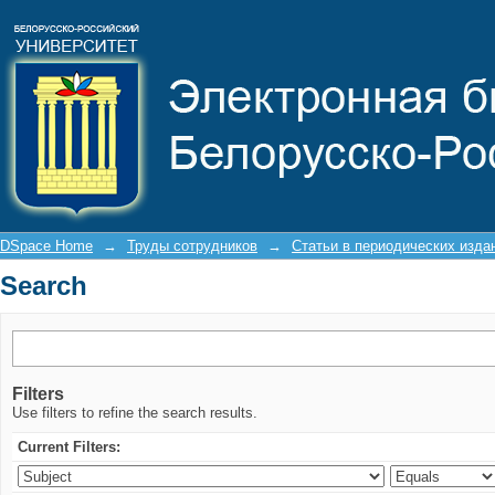
Search
DSpace Home
→
Труды сотрудников
→
Статьи в периодических изда
Search
Filters
Use filters to refine the search results.
Current Filters: