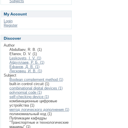
Subjects
My Account
Login
Register
Discover
Author
Abdullaev, R. B. (1)
Efanov, D. V. (1)
Leskovets, I. V. (1)
Абдуллаев, Р. Б. (1)
Ефанов, Д. В. (1)
Лесковец, И. В. (1)
Subject
Boolean complement method (1)
built-in control circuit (1)
combinational digital devices (1)
polynomial code (1)
self-checking device (1)
комбинационные цифровые
устройства (1)
метод логического дополнения (1)
полиномиальный код (1)
Публикации кафедры
"Транспортные и технологические
машины" (1)