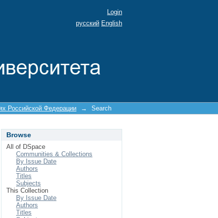
Login
русский
English
иях Российской Федерации
→
Search
Browse
All of DSpace
Communities & Collections
By Issue Date
Authors
Titles
Subjects
This Collection
By Issue Date
Authors
Titles