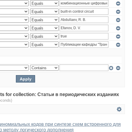
sults for collection: Статьи в периодических изданиях
econds)
номиальных кодов при синтезе схем встроенного для
о методу логического дополнения