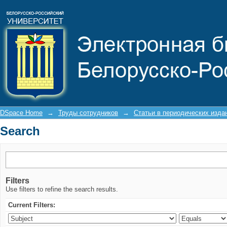
Search
DSpace Home
→
Труды сотрудников
→
Статьи в периодических изда
Search
Filters
Use filters to refine the search results.
Current Filters: