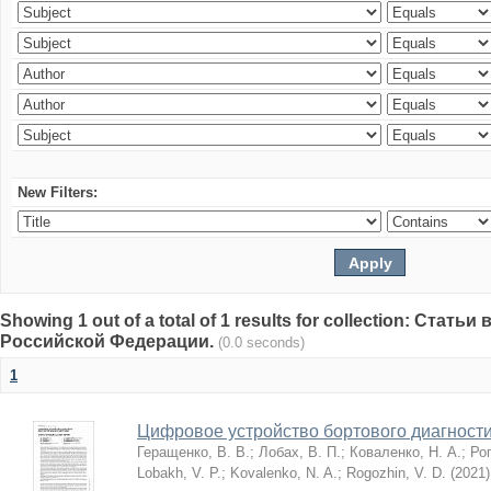
New Filters:
Showing 1 out of a total of 1 results for collection: Стат
Российской Федерации.
(0.0 seconds)
1
Цифровое устройство бортового диагност
Геращенко, В. В.
;
Лобах, В. П.
;
Коваленко, Н. А.
;
Рог
Lobakh, V. P.
;
Kovalenko, N. A.
;
Rogozhin, V. D.
(
2021
)