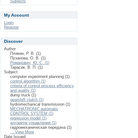
Subjects
My Account
Login
Register
Discover
Author
Плякин, Р. В. (1)
Пузанова, О. В. (1)
Романович, Ю. С. (1)
Тарасик, В. П. (1)
Subject
computer experiment planning (1)
control algorithm (1)
criteria of control process efficiency
and quality (1)
dump truck (1)
gearshift clutch (1)
hydromechanical transmission (1)
MECHATRONIC automatic
CONTROL SYSTEM (1)
regression model (1)
алгоритм управления (1)
гидромеханическая передача (1)
... View More
Date Issued