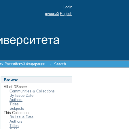
Login
русский
English
иях Российской Федерации
→
Search
Browse
All of DSpace
Communities & Collections
By Issue Date
Authors
Titles
Subjects
This Collection
By Issue Date
Authors
Titles