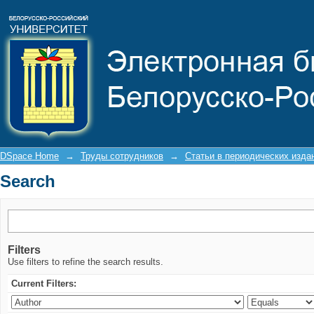
Search
DSpace Home
→
Труды сотрудников
→
Статьи в периодических изда
Search
Filters
Use filters to refine the search results.
Current Filters: