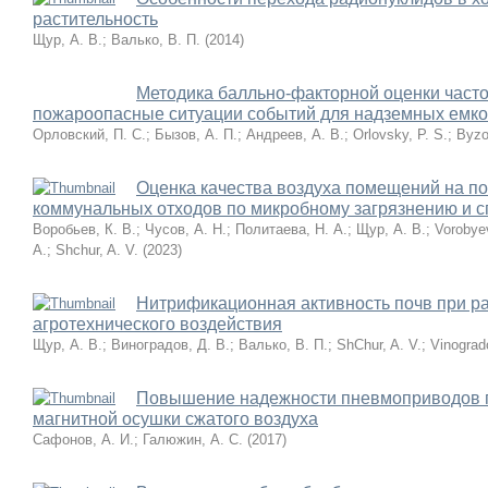
растительность
Щур, А. В.
;
Валько, В. П.
(
2014
)
Методика балльно-факторной оценки час
пожароопасные ситуации событий для надземных емк
Орловский, П. С.
;
Бызов, А. П.
;
Андреев, А. В.
;
Orlovsky, P. S.
;
Byzo
Оценка качества воздуха помещений на п
коммунальных отходов по микробному загрязнению и сп
Воробьев, К. В.
;
Чусов, А. Н.
;
Политаева, Н. А.
;
Щур, А. В.
;
Vorobyev
A.
;
Shchur, A. V.
(
2023
)
Нитрификационная активность почв при р
агротехнического воздействия
Щур, А. В.
;
Виноградов, Д. В.
;
Валько, В. П.
;
ShСhur, A. V.
;
Vinograd
Повышение надежности пневмоприводов 
магнитной осушки сжатого воздуха
Сафонов, А. И.
;
Галюжин, А. С.
(
2017
)