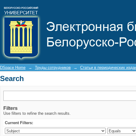
Search
DSpace Home
→
Труды сотрудников
→
Статьи в периодических изда
Search
Filters
Use filters to refine the search results.
Current Filters: