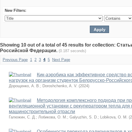
New Filters:
Showing 10 out of a total of 45 results for collection: С
Российской Федерации.
(0.187 seconds)
Previous Page
1
2
3
4
5
Next Page
Кик-аэробика как эффективное средство в
нагрузок на организм студенток Белорусско-Российског
Дорощенко, А. В.
;
Doroshchenko, A. V.
(
2024
)
Методология комплексного подхода при п
вентиляционной установки с рекуператором тепла для
машиностроительной отрасли
Галюжин, С. Д.
;
Лобикова, О. М.
;
Galyuzhin, S. D.
;
Lobikova, O. M.
(
2
Особенности перехода радионуклидов в х