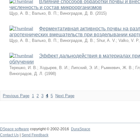
Влияние способов обработки почвы и вне
численность и состав микроорганизмов
Щур, А. В.
;
Валько, В. П.
;
Виноградов, Д. В.
(
2015
)
Ферментативная активность почвы на раз
агротехнических вмешательств при возделывании кар
Щур, А. В.
;
Валько, В. П.
;
Виноградов, Д. В.
;
Shur, A. V.
;
Valko, V. P.
Эффект дальнодействия в материалах при
облучении
Терешко, И. В.
;
Ходырев, В. И.
;
Липский, Э. И.
;
Рымкевич, Ж. В.
;
Гл
Виноградов, Д. Л.
(
1998
)
Previous Page
1
2
3
4
5
Next Page
DSpace software
copyright © 2002-2016
DuraSpace
Contact Us
|
Send Feedback