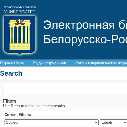
Search
DSpace Home
→
Труды сотрудников
→
Статьи в периодических изда
Search
Filters
Use filters to refine the search results.
Current Filters: