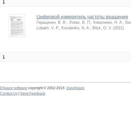
1
Цифровой измеритель частоты вращения
Геращенко, В. В.
;
Лобах, В. П.
;
Коваленко, Н. А.
;
Би
Lobakh, V. P.
;
Kovalenko, N. A.
;
Bilyk, O. V.
(
2021
)
1
DSpace software
copyright © 2002-2016
DuraSpace
Contact Us
|
Send Feedback