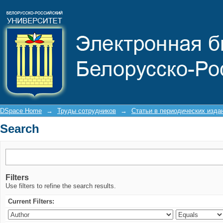
Search
DSpace Home
→
Труды сотрудников
→
Статьи в периодических изда
Search
Filters
Use filters to refine the search results.
Current Filters: