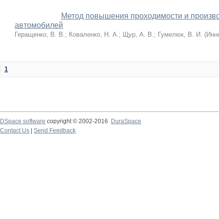
Метод повышения проходимости и произво
автомобилей
Геращенко, В. В.
;
Коваленко, Н. А.
;
Щур, А. В.
;
Гумелюк, В. И.
(
Инн
1
DSpace software
copyright © 2002-2016
DuraSpace
Contact Us
|
Send Feedback