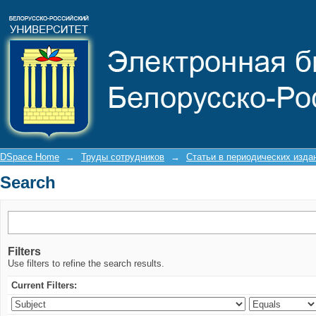
Search
DSpace Home
→
Труды сотрудников
→
Статьи в периодических изда
Search
Filters
Use filters to refine the search results.
Current Filters: