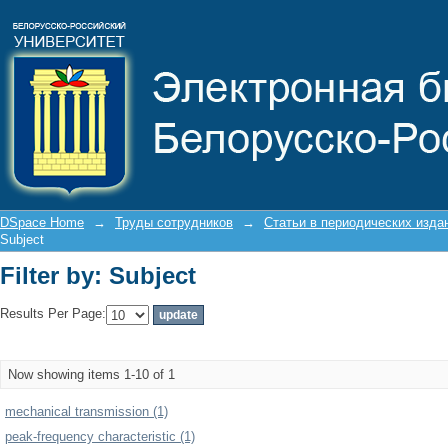
Filter by: Subject
DSpace Home
→
Труды сотрудников
→
Статьи в периодических изда
Subject
Filter by: Subject
Results Per Page:
Now showing items 1-10 of 1
mechanical transmission (1)
peak-frequency characteristic (1)