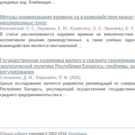
дождевых вод. Комбинация ...
Методы нормирования времени на взаимодействия между 
неоднородных групп
Киселевский, О. С.
;
Науменко, Е. Ю.
;
Kiselevskiy, O. S.
;
Naumenko, E. Y.
В статье рассматриваются издержки времени на межличностные 
коллективное решение производственных, а также учебных зада
взаимодействия являются неотъемлемой ...
Государственная поддержка малого и среднего предприним
экологической политики Республики Беларусь: проблемы з
регулирования
Степаненко, Д. М.
;
Stepanenko, D. M.
(
2025
)
Целью исследования является разработка рекомендаций по соверш
Республики Беларусь, регулирующей осуществление государствен
среднего предпринимательства в ...
DSpace software
copyright © 2002-2016
DuraSpace