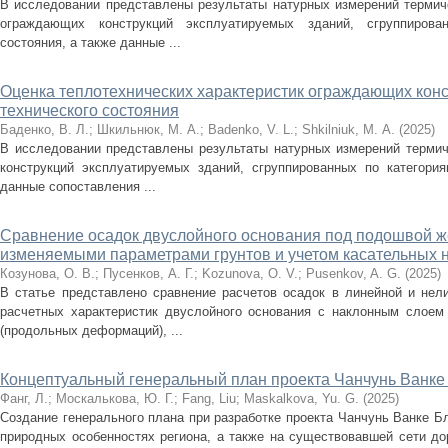
В исследовании представлены результаты натурных измерений термич
ограждающих конструкций эксплуатируемых зданий, сгруппирова
состояния, а также данные ...
Оценка теплотехнических характеристик ограждающих конс
технического состояния
Баденко, В. Л.
;
Шкильнюк, М. А.
;
Badenko, V. L.
;
Shkilniuk, М. A.
(
2025
)
В исследовании представлены результаты натурных измерений терми
конструкций эксплуатируемых зданий, сгруппированных по категория
данные сопоставления ...
Сравнение осадок двуслойного основания под подошвой ж
изменяемыми параметрами грунтов и учетом касательных
Козунова, О. В.
;
Пусенков, А. Г.
;
Kozunova, O. V.
;
Pusenkov, A. G.
(
2025
)
В статье представлено сравнение расчетов осадок в линейной и нел
расчетных характеристик двуслойного основания с наклонным слоем
(продольных деформаций), ...
Концептуальный генеральный план проекта Чанчунь Ванке
Фанг, Л.
;
Москалькова, Ю. Г.
;
Fang, Liu
;
Maskalkova, Yu. G.
(
2025
)
Создание генерального плана при разработке проекта Чанчунь Ванке Б
природных особенностях региона, а также на существовавшей сети до