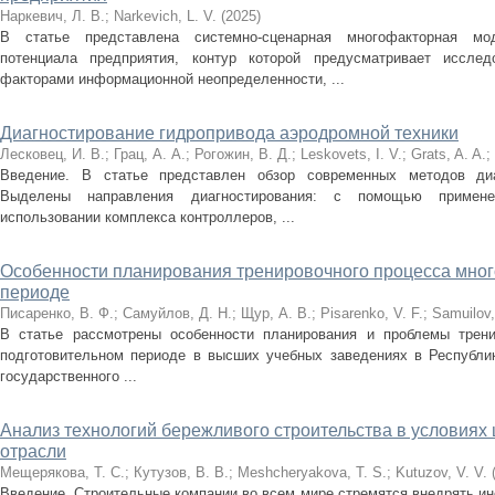
Наркевич, Л. В.
;
Narkevich, L. V.
(
2025
)
В статье представлена системно-сценарная многофакторная мод
потенциала предприятия, контур которой предусматривает исслед
факторами информационной неопределенности, ...
Диагностирование гидропривода аэродромной техники
Лесковец, И. В.
;
Грац, А. А.
;
Рогожин, В. Д.
;
Leskovets, I. V.
;
Grats, A. A.
;
Введение. В статье представлен обзор современных методов ди
Выделены направления диагностирования: с помощью примене
использовании комплекса контроллеров, ...
Особенности планирования тренировочного процесса мног
периоде
Писаренко, В. Ф.
;
Самуйлов, Д. Н.
;
Щур, А. В.
;
Pisarenko, V. F.
;
Samuilov,
В статье рассмотрены особенности планирования и проблемы трени
подготовительном периоде в высших учебных заведениях в Республи
государственного ...
Анализ технологий бережливого строительства в условия
отрасли
Мещерякова, Т. С.
;
Кутузов, В. В.
;
Meshcheryakova, T. S.
;
Kutuzov, V. V.
Введение. Строительные компании во всем мире стремятся внедрять и