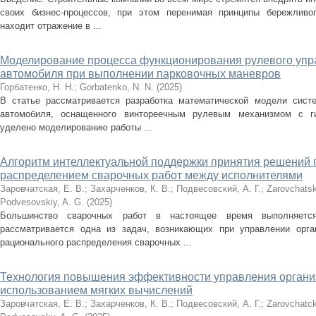
своих бизнес-процессов, при этом перенимая принципы бережливог
находит отражение в ...
Моделирование процесса функционирования рулевого упр
автомобиля при выполнении парковочных маневров
Горбатенко, Н. Н.
;
Gorbatenko, N. N.
(
2025
)
В статье рассматривается разработка математической модели систе
автомобиля, оснащенного винтореечным рулевым механизмом c г
уделено моделированию работы ...
Алгоритм интеллектуальной поддержки принятия решений 
распределением сварочных работ между исполнителями
Заровчатская, Е. В.
;
Захарченков, К. В.
;
Подвесовский, А. Г.
;
Zarovchatsk
Podvesovskiy, A. G.
(
2025
)
Большинство сварочных работ в настоящее время выполняетс
рассматривается одна из задач, возникающих при управлении орга
рационального распределения сварочных ...
Технология повышения эффективности управления органи
использованием мягких вычислений
Заровчатская, Е. В.
;
Захарченков, К. В.
;
Подвесовский, А. Г.
;
Zarovchatck