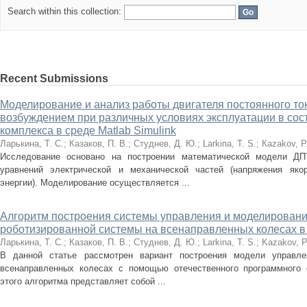
Search within this collection:
Recent Submissions
Моделирование и анализ работы двигателя постоянного то
возбуждением при различных условиях эксплуатации в сос
комплекса в среде Matlab Simulink
Ларькина, Т. С.
;
Казаков, П. В.
;
Студнев, Д. Ю.
;
Lаrkiпа, Т. S.
;
Каzаkоv, Р.
Исследование основано на построении математической модели Д
уравнений электрической и механической частей (напряжения якор
энергии). Моделирование осуществляется ...
Алгоритм построения системы управления и моделировани
роботизированной системы на всенаправленных колесах в
Ларькина, Т. С.
;
Казаков, П. В.
;
Студнев, Д. Ю.
;
Larkina, T. S.
;
Kazakov, P
В данной статье рассмотрен вариант построения модели управле
всенаправленных колесах с помощью отечественного программного о
этого алгоритма представляет собой ...