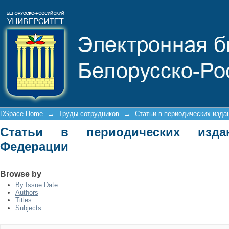
Статьи в периодических изданиях Р
DSpace Home
→
Труды сотрудников
→
Статьи в периодических изда
Статьи в периодических изда
Федерации
Browse by
By Issue Date
Authors
Titles
Subjects