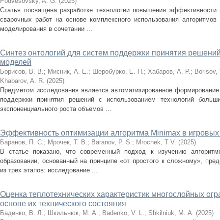
Podvesovsky, A. G.
(
2025
)
Статья посвящена разработке технологии повышения эффективности 
сварочных работ на основе комплексного использования алгоритмов 
моделирования в сочетании ...
Синтез онтологий для систем поддержки принятия решени
моделей
Борисов, В. В.
;
Мисник, А. Е.
;
Шеробурко, Е. Н.
;
Хабаров, А. Р.
;
Borisov, 
Khabarov, A. R.
(
2025
)
Предметом исследования является автоматизированное формирование 
поддержки принятия решений с использованием технологий больш
экспоненциального роста объемов ...
Эффективность оптимизации алгоритма Minimax в игровых
Баранов, П. С.
;
Мрочек, Т. В.
;
Baranov, P. S.
;
Mrochek, T V.
(
2025
)
В статье показано, что современный подход к изучению алгоритм
образовании, основанный на принципе «от простого к сложному», пре
из трех этапов: исследование ...
Оценка теплотехнических характеристик многослойных ог
основе их технического состояния
Баденко, В. Л.
;
Шкильнюк, М. А.
;
Badenko, V. L.
;
Shkilniuk, М. A.
(
2025
)