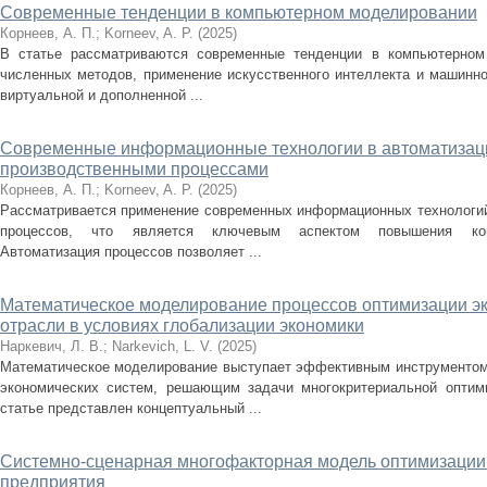
Современные тенденции в компьютерном моделировании
Корнеев, А. П.
;
Korneev, A. P.
(
2025
)
В статье рассматриваются современные тенденции в компьютерном
численных методов, применение искусственного интеллекта и машинно
виртуальной и дополненной ...
Современные информационные технологии в автоматизац
производственными процессами
Корнеев, А. П.
;
Korneev, A. P.
(
2025
)
Рассматривается применение современных информационных технологий
процессов, что является ключевым аспектом повышения конку
Автоматизация процессов позволяет ...
Математическое моделирование процессов оптимизации э
отрасли в условиях глобализации экономики
Наркевич, Л. В.
;
Narkevich, L. V.
(
2025
)
Математическое моделирование выступает эффективным инструментом
экономических систем, решающим задачи многокритериальной оптим
статье представлен концептуальный ...
Системно-сценарная многофакторная модель оптимизации
предприятия