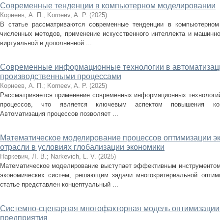
Современные тенденции в компьютерном моделировании
Корнеев, А. П.
;
Korneev, A. P.
(
2025
)
В статье рассматриваются современные тенденции в компьютерном
численных методов, применение искусственного интеллекта и машинно
виртуальной и дополненной ...
Современные информационные технологии в автоматизац
производственными процессами
Корнеев, А. П.
;
Korneev, A. P.
(
2025
)
Рассматривается применение современных информационных технологий
процессов, что является ключевым аспектом повышения конку
Автоматизация процессов позволяет ...
Математическое моделирование процессов оптимизации э
отрасли в условиях глобализации экономики
Наркевич, Л. В.
;
Narkevich, L. V.
(
2025
)
Математическое моделирование выступает эффективным инструментом
экономических систем, решающим задачи многокритериальной оптим
статье представлен концептуальный ...
Системно-сценарная многофакторная модель оптимизации
предприятия