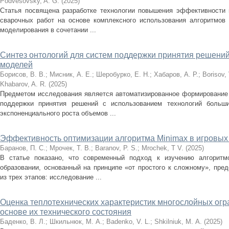
Podvesovsky, A. G.
(
2025
)
Статья посвящена разработке технологии повышения эффективности 
сварочных работ на основе комплексного использования алгоритмов 
моделирования в сочетании ...
Синтез онтологий для систем поддержки принятия решени
моделей
Борисов, В. В.
;
Мисник, А. Е.
;
Шеробурко, Е. Н.
;
Хабаров, А. Р.
;
Borisov, 
Khabarov, A. R.
(
2025
)
Предметом исследования является автоматизированное формирование 
поддержки принятия решений с использованием технологий больш
экспоненциального роста объемов ...
Эффективность оптимизации алгоритма Minimax в игровых
Баранов, П. С.
;
Мрочек, Т. В.
;
Baranov, P. S.
;
Mrochek, T V.
(
2025
)
В статье показано, что современный подход к изучению алгоритм
образовании, основанный на принципе «от простого к сложному», пре
из трех этапов: исследование ...
Оценка теплотехнических характеристик многослойных ог
основе их технического состояния
Баденко, В. Л.
;
Шкильнюк, М. А.
;
Badenko, V. L.
;
Shkilniuk, М. A.
(
2025
)