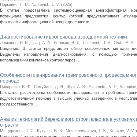
Наркевич, Л. В.
;
Narkevich, L. V.
(
2025
)
В статье представлена системно-сценарная многофакторная мод
потенциала предприятия, контур которой предусматривает исслед
факторами информационной неопределенности, ...
Диагностирование гидропривода аэродромной техники
Лесковец, И. В.
;
Грац, А. А.
;
Рогожин, В. Д.
;
Leskovets, I. V.
;
Grats, A. A.
;
Введение. В статье представлен обзор современных методов ди
Выделены направления диагностирования: с помощью примене
использовании комплекса контроллеров, ...
Особенности планирования тренировочного процесса мног
периоде
Писаренко, В. Ф.
;
Самуйлов, Д. Н.
;
Щур, А. В.
;
Pisarenko, V. F.
;
Samuilov,
В статье рассмотрены особенности планирования и проблемы трени
подготовительном периоде в высших учебных заведениях в Республи
государственного ...
Анализ технологий бережливого строительства в условия
отрасли
Мещерякова, Т. С.
;
Кутузов, В. В.
;
Meshcheryakova, T. S.
;
Kutuzov, V. V.
Введение. Строительные компании во всем мире стремятся внедрять и