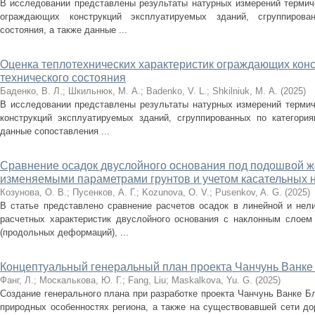
В исследовании представлены результаты натурных измерений термич
ограждающих конструкций эксплуатируемых зданий, сгруппирова
состояния, а также данные ...
Оценка теплотехнических характеристик ограждающих конс
технического состояния
Баденко, В. Л.
;
Шкильнюк, М. А.
;
Badenko, V. L.
;
Shkilniuk, М. A.
(
2025
)
В исследовании представлены результаты натурных измерений терми
конструкций эксплуатируемых зданий, сгруппированных по категория
данные сопоставления ...
Сравнение осадок двуслойного основания под подошвой ж
изменяемыми параметрами грунтов и учетом касательных
Козунова, О. В.
;
Пусенков, А. Г.
;
Kozunova, O. V.
;
Pusenkov, A. G.
(
2025
)
В статье представлено сравнение расчетов осадок в линейной и нел
расчетных характеристик двуслойного основания с наклонным слоем
(продольных деформаций), ...
Концептуальный генеральный план проекта Чанчунь Ванке
Фанг, Л.
;
Москалькова, Ю. Г.
;
Fang, Liu
;
Maskalkova, Yu. G.
(
2025
)
Создание генерального плана при разработке проекта Чанчунь Ванке Б
природных особенностях региона, а также на существовавшей сети до