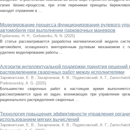
своих бизнес-процессов, при этом перенимая принципы бережливог
находит отражение в ...
Моделирование процесса функционирования рулевого упр
автомобиля при выполнении парковочных маневров
Горбатенко, Н. Н.
;
Gorbatenko, N. N.
(
2025
)
В статье рассматривается разработка математической модели систе
автомобиля, оснащенного винтореечным рулевым механизмом c г
уделено моделированию работы ...
Алгоритм интеллектуальной поддержки принятия решений 
распределением сварочных работ между исполнителями
Заровчатская, Е. В.
;
Захарченков, К. В.
;
Подвесовский, А. Г.
;
Zarovchatsk
Podvesovskiy, A. G.
(
2025
)
Большинство сварочных работ в настоящее время выполняетс
рассматривается одна из задач, возникающих при управлении орга
рационального распределения сварочных ...
Технология повышения эффективности управления органи
использованием мягких вычислений
Заровчатская, Е. В.
;
Захарченков, К. В.
;
Подвесовский, А. Г.
;
Zarovchatck