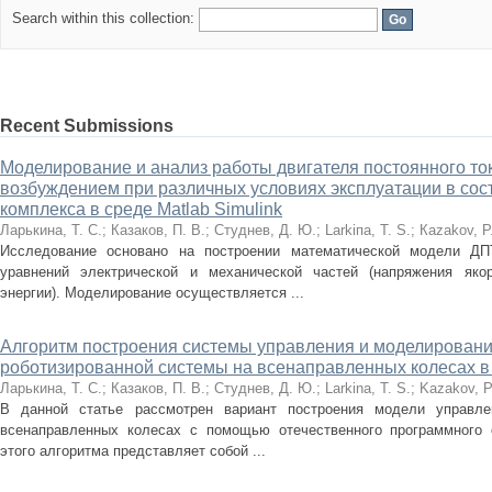
Search within this collection:
Recent Submissions
Моделирование и анализ работы двигателя постоянного то
возбуждением при различных условиях эксплуатации в сос
комплекса в среде Matlab Simulink
Ларькина, Т. С.
;
Казаков, П. В.
;
Студнев, Д. Ю.
;
Lаrkiпа, Т. S.
;
Каzаkоv, Р.
Исследование основано на построении математической модели Д
уравнений электрической и механической частей (напряжения якор
энергии). Моделирование осуществляется ...
Алгоритм построения системы управления и моделировани
роботизированной системы на всенаправленных колесах в
Ларькина, Т. С.
;
Казаков, П. В.
;
Студнев, Д. Ю.
;
Larkina, T. S.
;
Kazakov, P
В данной статье рассмотрен вариант построения модели управле
всенаправленных колесах с помощью отечественного программного о
этого алгоритма представляет собой ...