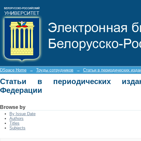
Статьи в периодических изданиях Р
DSpace Home
→
Труды сотрудников
→
Статьи в периодических изда
Статьи в периодических изда
Федерации
Browse by
By Issue Date
Authors
Titles
Subjects