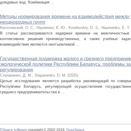
дождевых вод. Комбинация ...
Методы нормирования времени на взаимодействия между 
неоднородных групп
Киселевский, О. С.
;
Науменко, Е. Ю.
;
Kiselevskiy, O. S.
;
Naumenko, E. Y.
В статье рассматриваются издержки времени на межличностные 
коллективное решение производственных, а также учебных зада
взаимодействия являются неотъемлемой ...
Государственная поддержка малого и среднего предприним
экологической политики Республики Беларусь: проблемы з
регулирования
Степаненко, Д. М.
;
Stepanenko, D. M.
(
2025
)
Целью исследования является разработка рекомендаций по соверш
Республики Беларусь, регулирующей осуществление государствен
среднего предпринимательства в ...
DSpace software
copyright © 2002-2016
DuraSpace