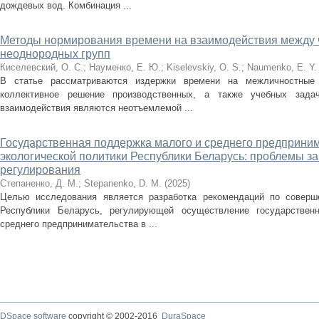
дождевых вод. Комбинация ...
Методы нормирования времени на взаимодействия между 
неоднородных групп
Киселевский, О. С.
;
Науменко, Е. Ю.
;
Kiselevskiy, O. S.
;
Naumenko, E. Y.
В статье рассматриваются издержки времени на межличностные 
коллективное решение производственных, а также учебных зада
взаимодействия являются неотъемлемой ...
Государственная поддержка малого и среднего предприним
экологической политики Республики Беларусь: проблемы з
регулирования
Степаненко, Д. М.
;
Stepanenko, D. M.
(
2025
)
Целью исследования является разработка рекомендаций по соверш
Республики Беларусь, регулирующей осуществление государствен
среднего предпринимательства в ...
DSpace software
copyright © 2002-2016
DuraSpace