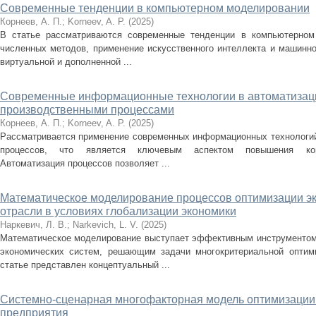
Современные тенденции в компьютерном моделировании
Корнеев, А. П.
;
Korneev, A. P.
(
2025
)
В статье рассматриваются современные тенденции в компьютерном
численных методов, применение искусственного интеллекта и машинно
виртуальной и дополненной ...
Современные информационные технологии в автоматизац
производственными процессами
Корнеев, А. П.
;
Korneev, A. P.
(
2025
)
Рассматривается применение современных информационных технологий
процессов, что является ключевым аспектом повышения конку
Автоматизация процессов позволяет ...
Математическое моделирование процессов оптимизации э
отрасли в условиях глобализации экономики
Наркевич, Л. В.
;
Narkevich, L. V.
(
2025
)
Математическое моделирование выступает эффективным инструментом
экономических систем, решающим задачи многокритериальной оптим
статье представлен концептуальный ...
Системно-сценарная многофакторная модель оптимизации
предприятия