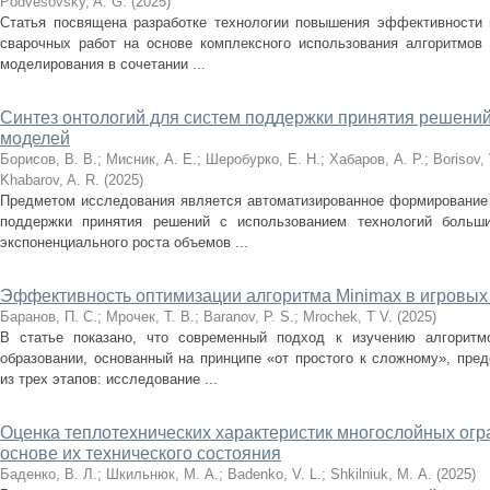
Podvesovsky, A. G.
(
2025
)
Статья посвящена разработке технологии повышения эффективности 
сварочных работ на основе комплексного использования алгоритмов 
моделирования в сочетании ...
Синтез онтологий для систем поддержки принятия решени
моделей
Борисов, В. В.
;
Мисник, А. Е.
;
Шеробурко, Е. Н.
;
Хабаров, А. Р.
;
Borisov, 
Khabarov, A. R.
(
2025
)
Предметом исследования является автоматизированное формирование 
поддержки принятия решений с использованием технологий больш
экспоненциального роста объемов ...
Эффективность оптимизации алгоритма Minimax в игровых
Баранов, П. С.
;
Мрочек, Т. В.
;
Baranov, P. S.
;
Mrochek, T V.
(
2025
)
В статье показано, что современный подход к изучению алгоритм
образовании, основанный на принципе «от простого к сложному», пре
из трех этапов: исследование ...
Оценка теплотехнических характеристик многослойных ог
основе их технического состояния
Баденко, В. Л.
;
Шкильнюк, М. А.
;
Badenko, V. L.
;
Shkilniuk, М. A.
(
2025
)