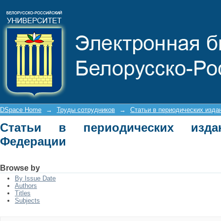
Статьи в периодических изданиях Р
DSpace Home
→
Труды сотрудников
→
Статьи в периодических изда
Статьи в периодических изда
Федерации
Browse by
By Issue Date
Authors
Titles
Subjects