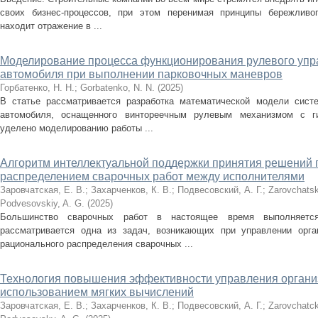
своих бизнес-процессов, при этом перенимая принципы бережливог
находит отражение в ...
Моделирование процесса функционирования рулевого упр
автомобиля при выполнении парковочных маневров
Горбатенко, Н. Н.
;
Gorbatenko, N. N.
(
2025
)
В статье рассматривается разработка математической модели систе
автомобиля, оснащенного винтореечным рулевым механизмом c г
уделено моделированию работы ...
Алгоритм интеллектуальной поддержки принятия решений 
распределением сварочных работ между исполнителями
Заровчатская, Е. В.
;
Захарченков, К. В.
;
Подвесовский, А. Г.
;
Zarovchatsk
Podvesovskiy, A. G.
(
2025
)
Большинство сварочных работ в настоящее время выполняетс
рассматривается одна из задач, возникающих при управлении орга
рационального распределения сварочных ...
Технология повышения эффективности управления органи
использованием мягких вычислений
Заровчатская, Е. В.
;
Захарченков, К. В.
;
Подвесовский, А. Г.
;
Zarovchatck