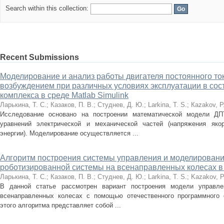
Search within this collection:
Recent Submissions
Моделирование и анализ работы двигателя постоянного то
возбуждением при различных условиях эксплуатации в сос
комплекса в среде Matlab Simulink
Ларькина, Т. С.
;
Казаков, П. В.
;
Студнев, Д. Ю.
;
Lаrkiпа, Т. S.
;
Каzаkоv, Р.
Исследование основано на построении математической модели Д
уравнений электрической и механической частей (напряжения якор
энергии). Моделирование осуществляется ...
Алгоритм построения системы управления и моделировани
роботизированной системы на всенаправленных колесах в
Ларькина, Т. С.
;
Казаков, П. В.
;
Студнев, Д. Ю.
;
Larkina, T. S.
;
Kazakov, P
В данной статье рассмотрен вариант построения модели управле
всенаправленных колесах с помощью отечественного программного о
этого алгоритма представляет собой ...