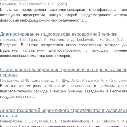
Наркевич, Л. В.
;
Narkevich, L. V.
(
2025
)
В статье представлена системно-сценарная многофакторная мод
потенциала предприятия, контур которой предусматривает исслед
факторами информационной неопределенности, ...
Диагностирование гидропривода аэродромной техники
Лесковец, И. В.
;
Грац, А. А.
;
Рогожин, В. Д.
;
Leskovets, I. V.
;
Grats, A. A.
;
Введение. В статье представлен обзор современных методов ди
Выделены направления диагностирования: с помощью примене
использовании комплекса контроллеров, ...
Особенности планирования тренировочного процесса мног
периоде
Писаренко, В. Ф.
;
Самуйлов, Д. Н.
;
Щур, А. В.
;
Pisarenko, V. F.
;
Samuilov,
В статье рассмотрены особенности планирования и проблемы трени
подготовительном периоде в высших учебных заведениях в Республи
государственного ...
Анализ технологий бережливого строительства в условия
отрасли
Мещерякова, Т. С.
;
Кутузов, В. В.
;
Meshcheryakova, T. S.
;
Kutuzov, V. V.
Введение. Строительные компании во всем мире стремятся внедрять и