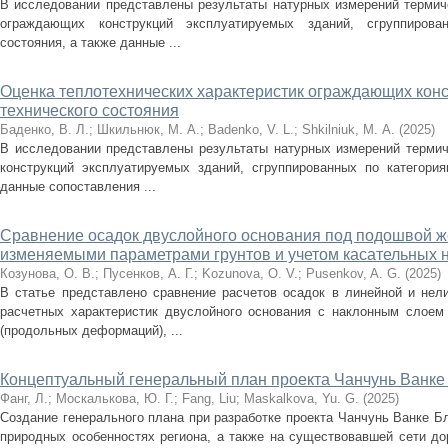
В исследовании представлены результаты натурных измерений термич
ограждающих конструкций эксплуатируемых зданий, сгруппирова
состояния, а также данные ...
Оценка теплотехнических характеристик ограждающих конс
технического состояния
Баденко, В. Л.
;
Шкильнюк, М. А.
;
Badenko, V. L.
;
Shkilniuk, М. A.
(
2025
)
В исследовании представлены результаты натурных измерений терми
конструкций эксплуатируемых зданий, сгруппированных по категория
данные сопоставления ...
Сравнение осадок двуслойного основания под подошвой ж
изменяемыми параметрами грунтов и учетом касательных
Козунова, О. В.
;
Пусенков, А. Г.
;
Kozunova, O. V.
;
Pusenkov, A. G.
(
2025
)
В статье представлено сравнение расчетов осадок в линейной и нел
расчетных характеристик двуслойного основания с наклонным слоем
(продольных деформаций), ...
Концептуальный генеральный план проекта Чанчунь Ванке
Фанг, Л.
;
Москалькова, Ю. Г.
;
Fang, Liu
;
Maskalkova, Yu. G.
(
2025
)
Создание генерального плана при разработке проекта Чанчунь Ванке Б
природных особенностях региона, а также на существовавшей сети до