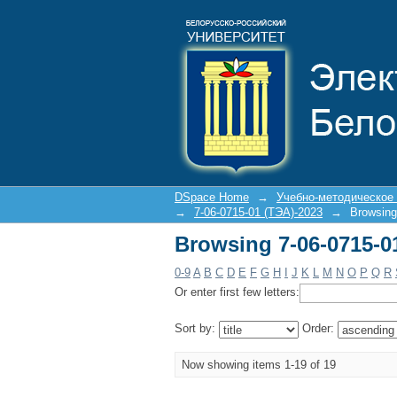
Browsing 7-06-0715-01
DSpace Home
→
Учебно-методическое
→
7-06-0715-01 (ТЭА)-2023
→
Browsing
Browsing 7-06-0715-01
0-9
A
B
C
D
E
F
G
H
I
J
K
L
M
N
O
P
Q
R
Or enter first few letters:
Sort by:
Order:
Now showing items 1-19 of 19