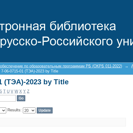
 (ТЭА)-2023 by Title
 обеспечение по образовательным программам РБ (ОКРБ 011-2022)
→
 7-06-0715-01 (ТЭА)-2023 by Title
 (ТЭА)-2023 by Title
S
T
U
V
W
X
Y
Z
Results: