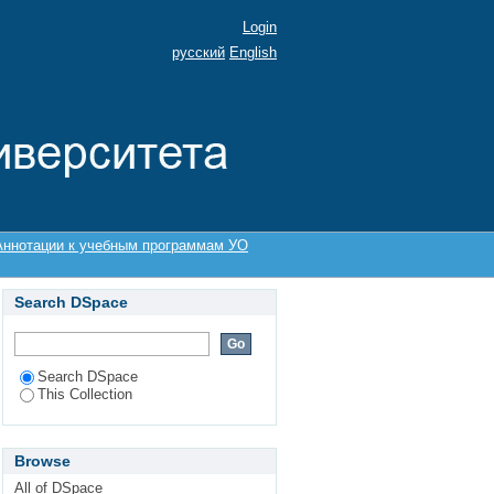
Login
русский
English
Аннотации к учебным программам УО
Search DSpace
Search DSpace
This Collection
Browse
All of DSpace