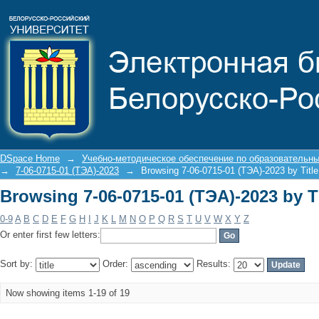
Browsing 7-06-0715-01 (ТЭА)-2023 by Ti
DSpace Home
→
Учебно-методическое обеспечение по образовательн
→
7-06-0715-01 (ТЭА)-2023
→
Browsing 7-06-0715-01 (ТЭА)-2023 by Title
Browsing 7-06-0715-01 (ТЭА)-2023 by Ti
0-9
A
B
C
D
E
F
G
H
I
J
K
L
M
N
O
P
Q
R
S
T
U
V
W
X
Y
Z
Or enter first few letters:
Sort by:
Order:
Results:
Now showing items 1-19 of 19