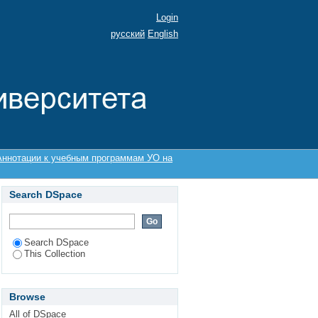
Login
русский
English
Аннотации к учебным программам УО на
Search DSpace
Search DSpace
This Collection
Browse
All of DSpace