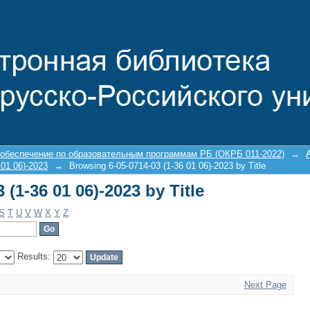
(1-36 01 06)-2023 by Title
 обеспечение по образовательным программам РБ (ОКРБ 011-2022)
→
 01 06)-2023
→
Browsing 6-05-0714-03 (1-36 01 06)-2023 by Title
(1-36 01 06)-2023 by Title
S
T
U
V
W
X
Y
Z
Results:
Next Page