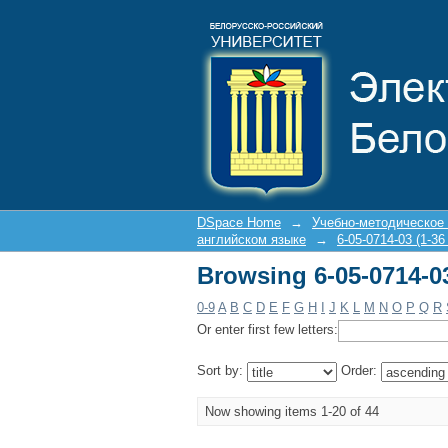
Browsing 6-05-0714-03 
DSpace Home
→
Учебно-методическое
английском языке
→
6-05-0714-03 (1-36
Browsing 6-05-0714-03 
0-9
A
B
C
D
E
F
G
H
I
J
K
L
M
N
O
P
Q
R
Or enter first few letters:
Sort by:
Order:
Now showing items 1-20 of 44