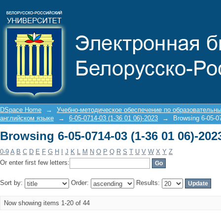
Browsing 6-05-0714-03 (1-36 01 06)-2023
DSpace Home
→
Учебно-методическое обеспечение по образовательн
английском языке
→
6-05-0714-03 (1-36 01 06)-2023
→
Browsing 6-05-07
Browsing 6-05-0714-03 (1-36 01 06)-2023
0-9
A
B
C
D
E
F
G
H
I
J
K
L
M
N
O
P
Q
R
S
T
U
V
W
X
Y
Z
Or enter first few letters:
Sort by:
Order:
Results:
Now showing items 1-20 of 44