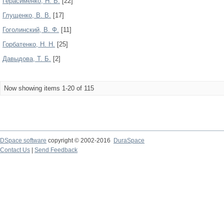
Герасименко, Н. В.
[22]
Глущенко, В. В.
[17]
Гоголинский, В. Ф.
[11]
Горбатенко, Н. Н.
[25]
Давыдова, Т. Б.
[2]
Now showing items 1-20 of 115
DSpace software
copyright © 2002-2016
DuraSpace
Contact Us
|
Send Feedback