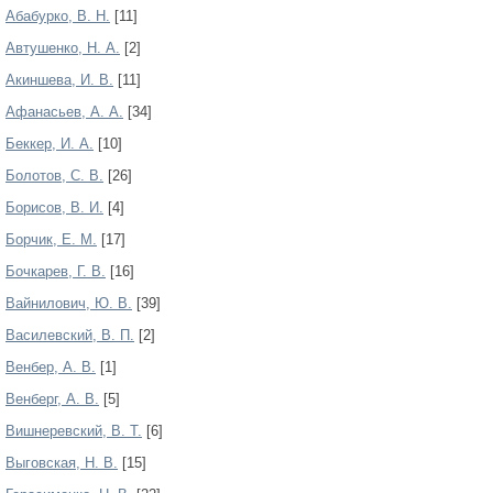
Абабурко, В. Н.
[11]
Автушенко, Н. А.
[2]
Акиншева, И. В.
[11]
Афанасьев, А. А.
[34]
Беккер, И. А.
[10]
Болотов, С. В.
[26]
Борисов, В. И.
[4]
Борчик, Е. М.
[17]
Бочкарев, Г. В.
[16]
Вайнилович, Ю. В.
[39]
Василевский, В. П.
[2]
Венбер, А. В.
[1]
Венберг, А. В.
[5]
Вишнеревский, В. Т.
[6]
Выговская, Н. В.
[15]