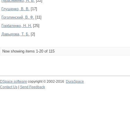
Герасименко, Н. В.
[22]
Глущенко, В. В.
[17]
Гоголинский, В. Ф.
[11]
Горбатенко, Н. Н.
[25]
Давыдова, Т. Б.
[2]
Now showing items 1-20 of 115
DSpace software
copyright © 2002-2016
DuraSpace
Contact Us
|
Send Feedback