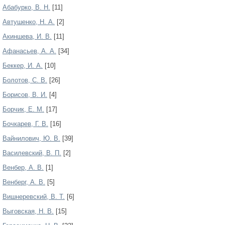
Абабурко, В. Н.
[11]
Автушенко, Н. А.
[2]
Акиншева, И. В.
[11]
Афанасьев, А. А.
[34]
Беккер, И. А.
[10]
Болотов, С. В.
[26]
Борисов, В. И.
[4]
Борчик, Е. М.
[17]
Бочкарев, Г. В.
[16]
Вайнилович, Ю. В.
[39]
Василевский, В. П.
[2]
Венбер, А. В.
[1]
Венберг, А. В.
[5]
Вишнеревский, В. Т.
[6]
Выговская, Н. В.
[15]