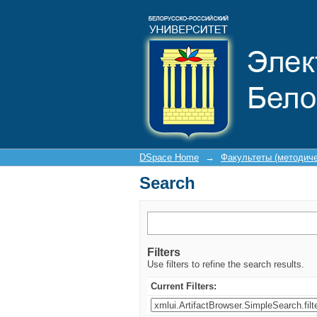
Search
DSpace Home
→
Факультеты (методич
Search
Filters
Use filters to refine the search results.
Current Filters: