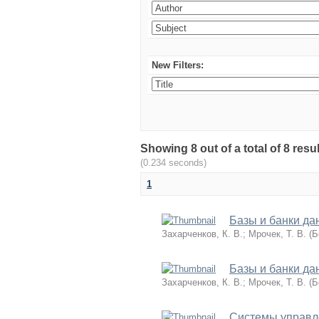
New Filters:
Showing 8 out of a total of 8 r
(0.234 seconds)
1
Базы и банки да
Захарченков, К. В.
;
Мрочек, Т. В.
(
Б
Базы и банки да
Захарченков, К. В.
;
Мрочек, Т. В.
(
Б
Системы управле