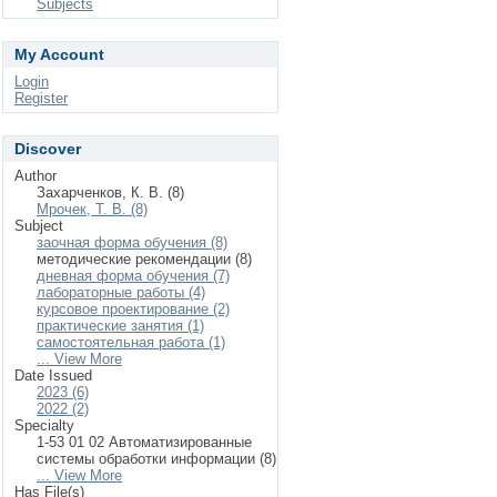
Subjects
My Account
Login
Register
Discover
Author
Захарченков, К. В. (8)
Мрочек, Т. В. (8)
Subject
заочная форма обучения (8)
методические рекомендации (8)
дневная форма обучения (7)
лабораторные работы (4)
курсовое проектирование (2)
практические занятия (1)
самостоятельная работа (1)
... View More
Date Issued
2023 (6)
2022 (2)
Specialty
1-53 01 02 Автоматизированные
системы обработки информации (8)
... View More
Has File(s)