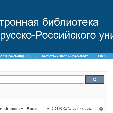
еские рекомендации)
→
Электротехнический факультет
→
Search