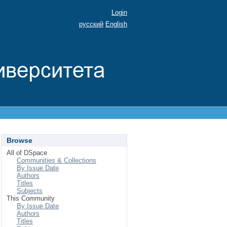
Login
русский
English
Browse
All of DSpace
Communities & Collections
By Issue Date
Authors
Titles
Subjects
This Community
By Issue Date
Authors
Titles