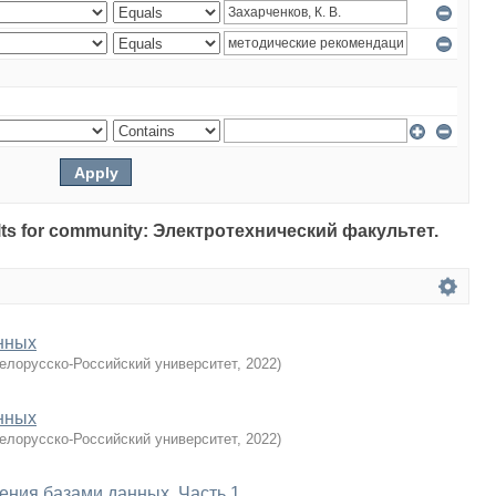
esults for community: Электротехнический факультет.
нных
елорусско-Российский университет
,
2022
)
нных
елорусско-Российский университет
,
2022
)
ния базами данных. Часть 1