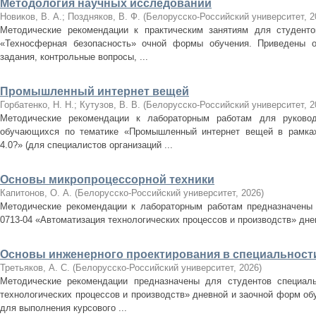
Методология научных исследований
Новиков, В. А.
;
Поздняков, В. Ф.
(
Белорусско-Российский университет
,
2
Методические рекомендации к практическим занятиям для студентов
«Техносферная безопасность» очной формы обучения. Приведены о
задания, контрольные вопросы, ...
Промышленный интернет вещей
Горбатенко, Н. Н.
;
Кутузов, В. В.
(
Белорусско-Российский университет
,
2
Методические рекомендации к лабораторным работам для руковод
обучающихся по тематике «Промышленный интернет вещей в рамках
4.0?» (для специалистов организаций ...
Основы микропроцессорной техники
Капитонов, О. А.
(
Белорусско-Российский университет
,
2026
)
Методические рекомендации к лабораторным работам предназначены 
0713-04 «Автоматизация технологических процессов и производств» дне
Основы инженерного проектирования в специальност
Третьяков, А. С.
(
Белорусско-Российский университет
,
2026
)
Методические рекомендации предназначены для студентов специальн
технологических процессов и производств» дневной и заочной форм о
для выполнения курсового ...