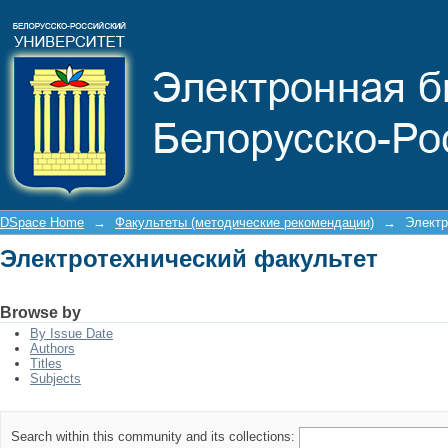
Электротехнический факультет
DSpace Home
→
Факультеты (методические рекомендации)
→
Электр
Электротехнический факультет
Browse by
By Issue Date
Authors
Titles
Subjects
Search within this community and its collections: