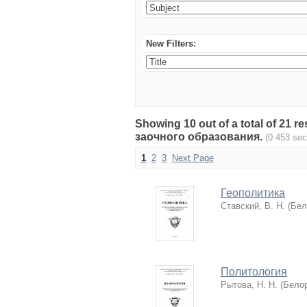
New Filters:
Showing 10 out of a total of 21
заочного образования.
(0.453 se
1
2
3
Next Page
Геополитика
Ставский, В. Н.
(
Бел
Политология
Рытова, Н. Н.
(
Белор