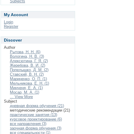
Subjects
My Account
Login
Register
Discover
Author
Рытова, Н. Н. (6)
Вологина, Н. В. (3)
Алексютина, Г. Я. (2)
Жеребова, В. И. (2)
Попелышко, Д. М. (2)
Ставский, В. Н. (2)
Мариненко, О. П. (1)
Мельникова, Е. Н. (1)
Минченя, Е. А. (1)
Мосар, М. А. (1)
... View More
Subject
дневная форма обучения (21)
методические рекомендации (21)
практические занятия (13)
курсовое проектирование (6)
все направления (3)
заочная форма обучения (3)
все специальности (1)