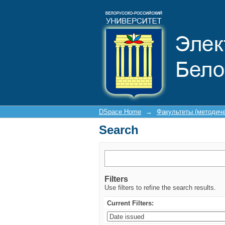
Search
DSpace Home
→
Факультеты (методич
Search
Filters
Use filters to refine the search results.
Current Filters: