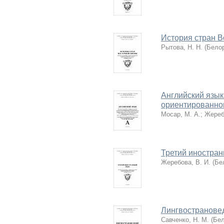
История стран 
Рытова, Н. Н.
(
Белор
Английский язык
ориентированном
Мосар, М. А.
;
Жереб
Третий иностран
Жеребова, В. И.
(
Бе
Лингвостранове
Савченко, Н. М.
(
Бел