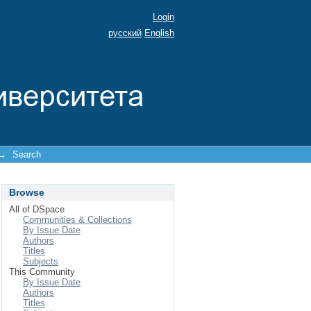
Login
русский
English
→
Search
Browse
All of DSpace
Communities & Collections
By Issue Date
Authors
Titles
Subjects
This Community
By Issue Date
Authors
Titles