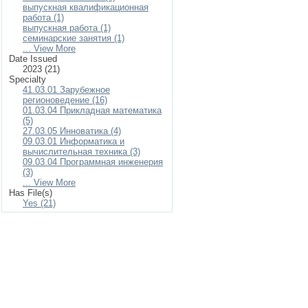
выпускная квалификационная
работа (1)
выпускная работа (1)
семинарские занятия (1)
... View More
Date Issued
2023 (21)
Specialty
41.03.01 Зарубежное
регионоведение (16)
01.03.04 Прикладная математика
(5)
27.03.05 Инноватика (4)
09.03.01 Информатика и
вычислительная техника (3)
09.03.04 Программная инженерия
(3)
... View More
Has File(s)
Yes (21)