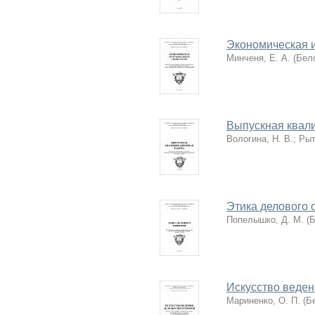
Экономическая и
Минченя, Е. А.
(
Бел
Выпускная квал
Вологина, Н. В.
;
Рыт
Этика делового
Попелышко, Д. М.
(
Б
Искусство веде
Мариненко, О. П.
(
Б