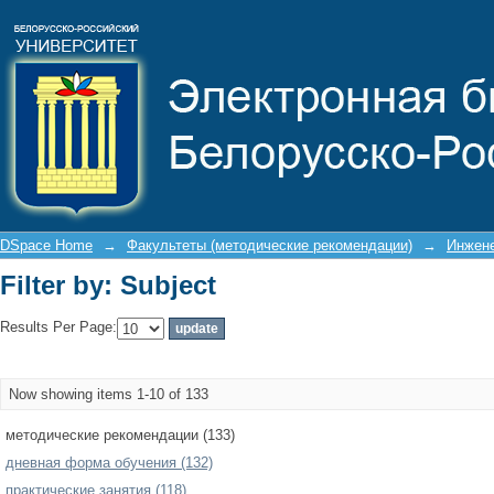
Filter by: Subject
DSpace Home
→
Факультеты (методические рекомендации)
→
Инжене
Filter by: Subject
Results Per Page:
Now showing items 1-10 of 133
методические рекомендации (133)
дневная форма обучения (132)
практические занятия (118)