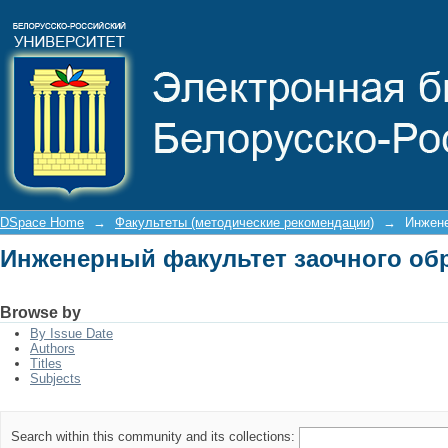
Инженерный факультет заочного об
DSpace Home
→
Факультеты (методические рекомендации)
→
Инжене
Инженерный факультет заочного об
Browse by
By Issue Date
Authors
Titles
Subjects
Search within this community and its collections: