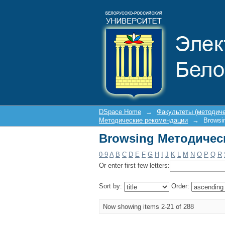
Browsing Методическ
DSpace Home
→
Факультеты (методич
Методические рекомендации
→
Browsi
Browsing Методическ
0-9
A
B
C
D
E
F
G
H
I
J
K
L
M
N
O
P
Q
R
Or enter first few letters:
Sort by:
Order:
Now showing items 2-21 of 288