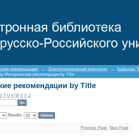
ие рекомендации by Title
еские рекомендации)
→
Электротехнический факультет
→
Кафедра "Ф
ng Методические рекомендации by Title
ие рекомендации by Title
S
T
U
V
W
X
Y
Z
Results:
Previous Page
Next Page