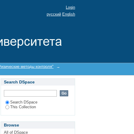
Login
русский
English
изические методы контроля"
→
Search DSpace
Search DSpace
This Collection
Browse
All of DSpace