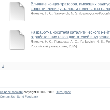
Влияние концентраторов, имеющих радиус 
сопротивление усталости коленчатых вал
Янкевич, Н. С.
;
Yankevich, N. S.
(
Белорусско-Россий
Разработка носителя каталитического нейт
отработавших газов двигателей внутренне
Янкевич, Н. С.
;
Повареха, А. С.
;
Yankevich, N. S.
;
Po
Российский университет
,
2025
)
1
DSpace software
copyright © 2002-2016
DuraSpace
Contact Us
|
Send Feedback