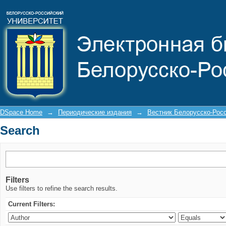
Search
DSpace Home
→
Периодические издания
→
Вестник Белорусско-Росс
Search
Filters
Use filters to refine the search results.
Current Filters: