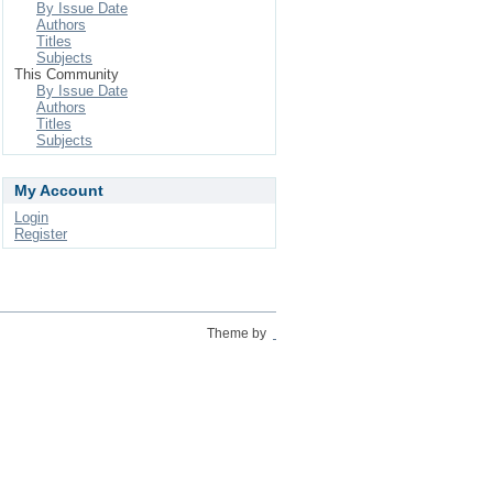
By Issue Date
Authors
Titles
Subjects
This Community
By Issue Date
Authors
Titles
Subjects
My Account
Login
Register
Theme by