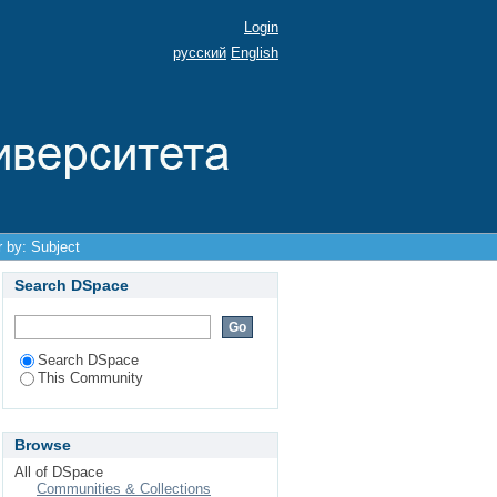
Login
русский
English
er by: Subject
Search DSpace
Search DSpace
This Community
Browse
All of DSpace
Communities & Collections