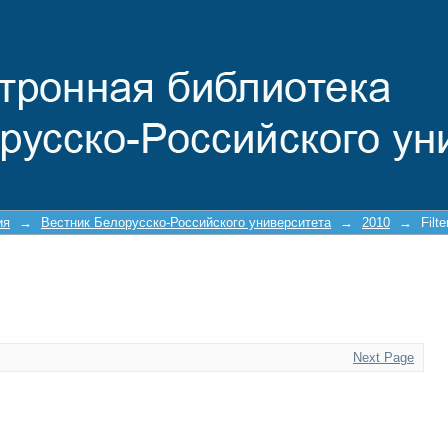
ия
→
Вестник Белорусско-Российского университета
→
2010
→
Filt
Next Page