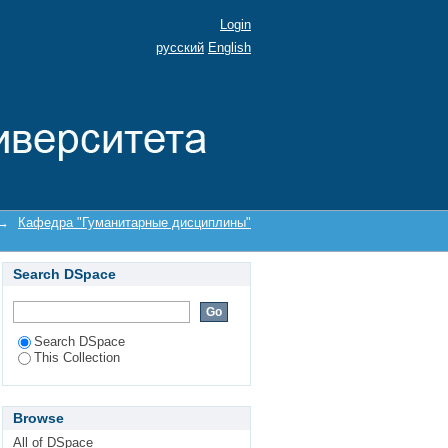
Login
русский
English
→
Кафедра "Гуманитарные дисциплины"
Search DSpace
Search DSpace
This Collection
Browse
All of DSpace