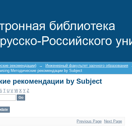
кие рекомендации by Subject
еские рекомендации)
→
Инженерный факультет заочного образования
wsing Методические рекомендации by Subject
кие рекомендации by Subject
S
T
U
V
W
X
Y
Z
Previous Page
Next Page