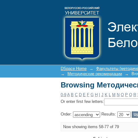
Browsing Методичес
DSpace Home
→
Факультеты (методич
→
Методические рекомендации
→
Bro
Browsing Методичес
0-9
A
B
C
D
E
F
G
H
I
J
K
L
M
N
O
P
Q
R
Or enter first few letters:
Order:
Results:
Now showing items 58-77 of 79