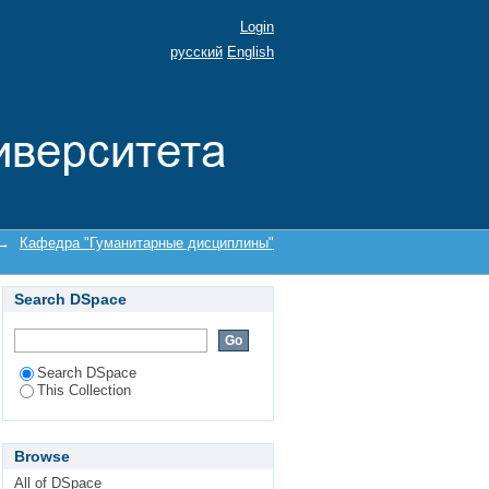
а, В. И."
Login
русский
English
→
Кафедра "Гуманитарные дисциплины"
Search DSpace
Search DSpace
This Collection
Browse
All of DSpace