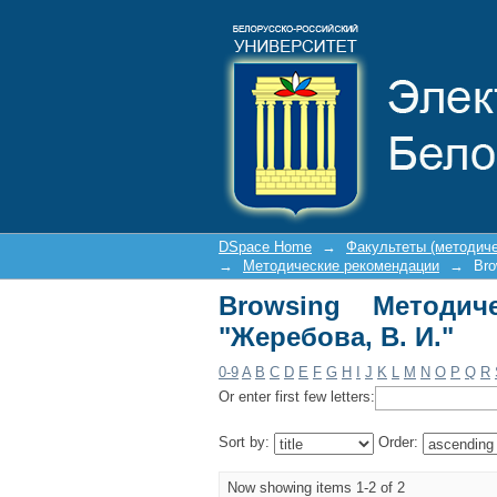
Browsing Методическ
DSpace Home
→
Факультеты (методич
→
Методические рекомендации
→
Bro
Browsing Методич
"Жеребова, В. И."
0-9
A
B
C
D
E
F
G
H
I
J
K
L
M
N
O
P
Q
R
Or enter first few letters:
Sort by:
Order:
Now showing items 1-2 of 2