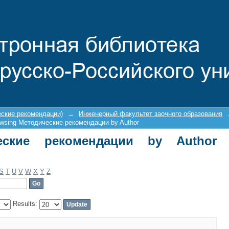
ие рекомендации by Author "Жеребов
еские рекомендации)
→
Инженерный факультет заочного образования
wsing Методические рекомендации by Author
еские рекомендации by Author
S
T
U
V
W
X
Y
Z
Results: