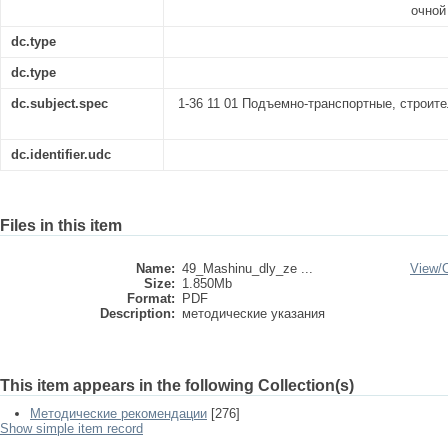
очной
dc.type
dc.type
dc.subject.spec
1-36 11 01 Подъемно-транспортные, строи
dc.identifier.udc
Files in this item
Name:
49_Mashinu_dly_ze ...
View/
Size:
1.850Mb
Format:
PDF
Description:
методические указания
This item appears in the following Collection(s)
Методические рекомендации
[276]
Show simple item record