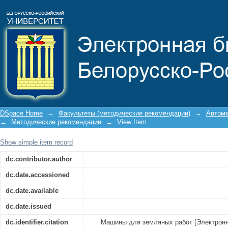
Машины для земляных работ
DSpace Home
→
Факультеты (методические рекомендации)
→
Автоме
→
Методические рекомендации
→
View Item
Show simple item record
dc.contributor.author
dc.date.accessioned
dc.date.available
dc.date.issued
dc.identifier.citation
Машины для земляных работ [Электронны