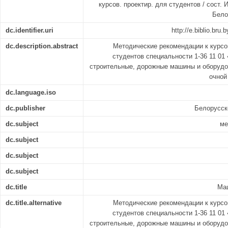
курсов. проектир. для студентов / сост. И
Белор
dc.identifier.uri
http://e.biblio.br
dc.description.abstract
Методические рекомендации к курс
студентов специальности 1-36 11 01
строительные, дорожные машины и оборудо
очной
dc.language.iso
dc.publisher
Белорусск
dc.subject
ме
dc.subject
dc.subject
dc.subject
dc.title
Ма
dc.title.alternative
Методические рекомендации к курс
студентов специальности 1-36 11 01
строительные, дорожные машины и оборудо