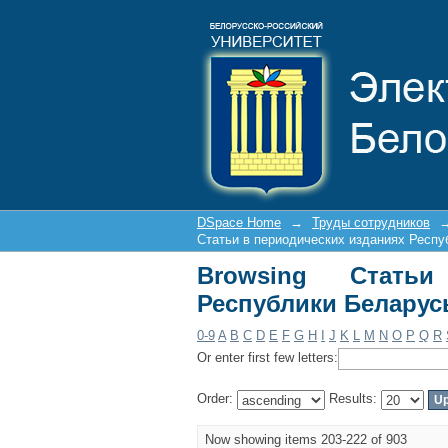
Browsing Статьи в п
DSpace Home
→
Труды сотрудников
Статьи в периодических изданиях Респу
Browsing Стать
Республики Беларусь
0-9
A
B
C
D
E
F
G
H
I
J
K
L
M
N
O
P
Q
R
Or enter first few letters:
Order:
Results:
Now showing items 203-222 of 903