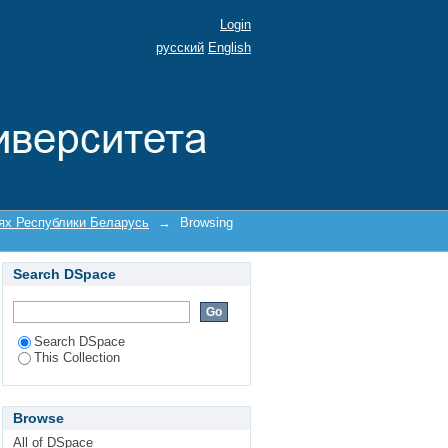
еларусь by Author
Login
русский
English
иях Республики Беларусь
→
Browsing
Search DSpace
Search DSpace
This Collection
Browse
All of DSpace