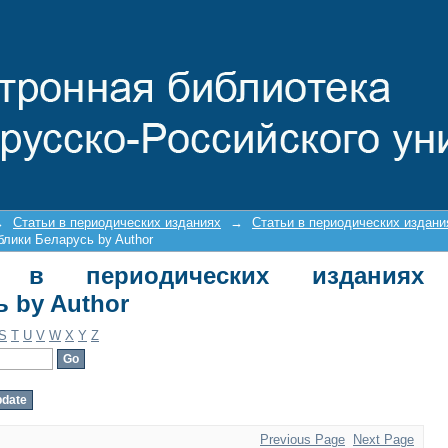
ериодических изданиях Республики Б
→
Статьи в периодических изданиях
→
Статьи в периодических издан
блики Беларусь by Author
и в периодических изданиях
 by Author
S
T
U
V
W
X
Y
Z
Previous Page
Next Page