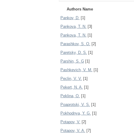
Authors Name
Pankov, D.
[1]
Pankova, T. N.
[3]
Pankovа, T. N.
[1]
Parashkov, S. O.
[2]
Paretsky, D. S.
[1]
Parshin, S. G
[1]
Pashkevich, V. M.
[1]
Peclin, V. V.
[1]
Pekert, N. A.
[1]
Peklina, O.
[1]
Poaprotski, V. S.
[1]
Pokhodnya, Y. G.
[1]
Potapov, V.
[2]
Potapov, V. A.
[7]