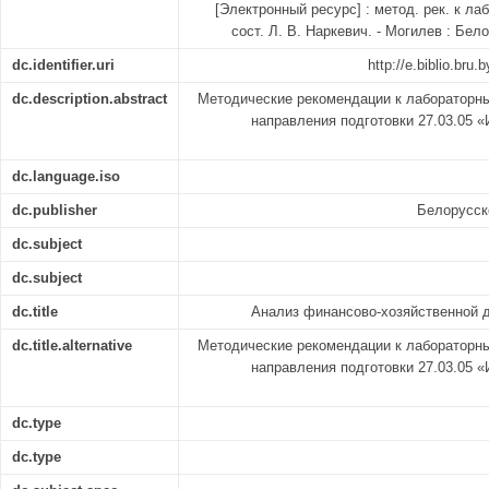
[Электронный ресурс] : метод. рек. к ла
сост. Л. В. Наркевич. - Могилев : Белор
dc.identifier.uri
http://e.biblio.br
dc.description.abstract
Методические рекомендации к лабораторн
направления подготовки 27.03.05 
dc.language.iso
dc.publisher
Белорусск
dc.subject
dc.subject
dc.title
Анализ финансово-хозяйственной 
dc.title.alternative
Методические рекомендации к лабораторн
направления подготовки 27.03.05 
dc.type
dc.type