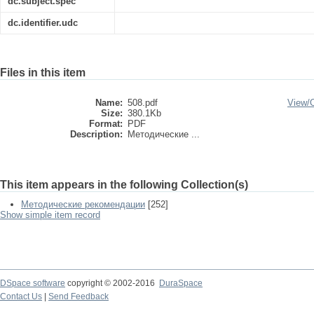
dc.subject.spec
dc.identifier.udc
Files in this item
Name:
508.pdf
View/
Size:
380.1Kb
Format:
PDF
Description:
Методические ...
This item appears in the following Collection(s)
Методические рекомендации
[252]
Show simple item record
DSpace software
copyright © 2002-2016
DuraSpace
Contact Us
|
Send Feedback