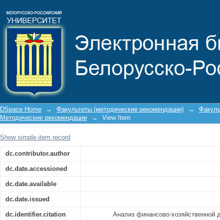
Анализ финансово-хозяйственной д
DSpace Home
→
Факультеты (методические рекомендации)
→
Факуль
Методические рекомендации
→
View Item
Show simple item record
dc.contributor.author
dc.date.accessioned
dc.date.available
dc.date.issued
dc.identifier.citation
Анализ финансово-хозяйственной 