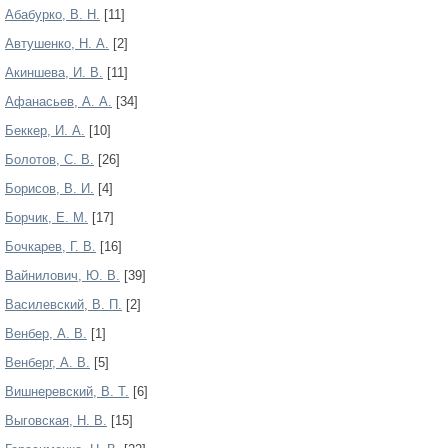
Абабурко, В. Н.
[11]
Автушенко, Н. А.
[2]
Акиншева, И. В.
[11]
Афанасьев, А. А.
[34]
Беккер, И. А.
[10]
Болотов, С. В.
[26]
Борисов, В. И.
[4]
Борчик, Е. М.
[17]
Бочкарев, Г. В.
[16]
Вайнилович, Ю. В.
[39]
Василевский, В. П.
[2]
Венбер, А. В.
[1]
Венберг, А. В.
[5]
Вишнеревский, В. Т.
[6]
Выговская, Н. В.
[15]