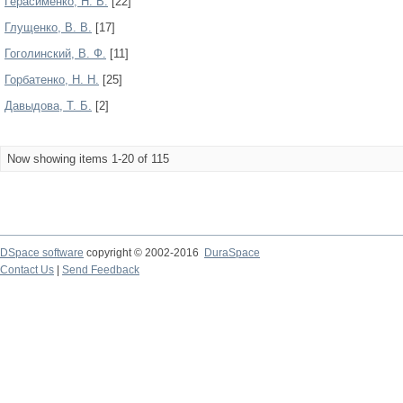
Герасименко, Н. В.
[22]
Глущенко, В. В.
[17]
Гоголинский, В. Ф.
[11]
Горбатенко, Н. Н.
[25]
Давыдова, Т. Б.
[2]
Now showing items 1-20 of 115
DSpace software
copyright © 2002-2016
DuraSpace
Contact Us
|
Send Feedback