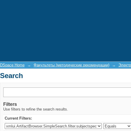
Search
DSpace Home
→
Факультеты (методические рекомендации)
→
Электр
Search
Filters
Use filters to refine the search results.
Current Filters: