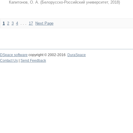
Капитонов, О. А.
(
Белорусско-Российский университет
,
2018
)
1
2
3
4
. . .
17
Next Page
DSpace software
copyright © 2002-2016
DuraSpace
Contact Us
|
Send Feedback